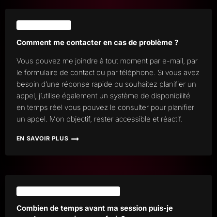
JE
DÉTECTE
UNE
SUPPORT ET SUIVI
ERREUR
DANS
Comment me contacter en cas de problème ?
LE
RENDU
Vous pouvez me joindre à tout moment par e-mail, par
FINAL
le formulaire de contact ou par téléphone. Si vous avez
?
besoin d’une réponse rapide ou souhaitez planifier un
appel, j’utilise également un système de disponibilité
en temps réel vous pouvez le consulter pour planifier
un appel. Mon objectif, rester accessible et réactif.
EN SAVOIR PLUS
COMMENT
ME
CONTACTER
EN
CAS
DE
ANNULATIONS ET REMBOURSEMENT
PROBLÈME
?
Combien de temps avant ma session puis-je