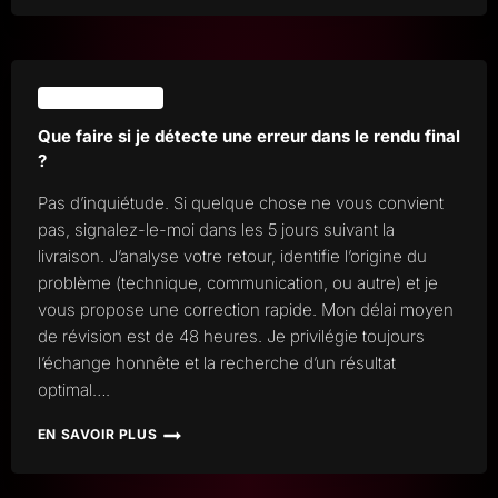
VOUS
UN
SUIVI
APRÈS
LA
SUPPORT ET SUIVI
FIN
DU
Que faire si je détecte une erreur dans le rendu final
PROJET
?
?
Pas d’inquiétude. Si quelque chose ne vous convient
pas, signalez-le-moi dans les 5 jours suivant la
livraison. J’analyse votre retour, identifie l’origine du
problème (technique, communication, ou autre) et je
vous propose une correction rapide. Mon délai moyen
de révision est de 48 heures. Je privilégie toujours
l’échange honnête et la recherche d’un résultat
optimal….
EN SAVOIR PLUS
QUE
FAIRE
SI