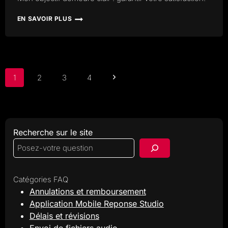
EN SAVOIR PLUS
EST-
CE
QUE
JE
PEUX
ÊTRE
Navigation
Page
1
2
3
4
REMBOURSÉ
de
?
suivante
page
Recherche sur le site
Catégories FAQ
Annulations et remboursement
Application Mobile Reponse Studio
Délais et révisions