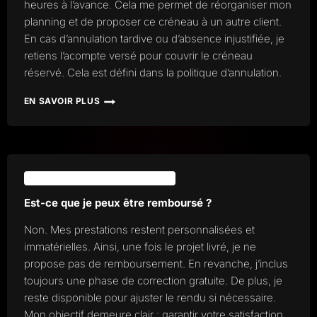
heures à l’avance. Cela me permet de réorganiser mon
FRAIS?
planning et de proposer ce créneau à un autre client.
En cas d’annulation tardive ou d’absence injustifiée, je
retiens l’acompte versé pour couvrir le créneau
réservé. Cela est défini dans la politique d’annulation.
EN SAVOIR PLUS
EST-
CE
QUE
JE
PEUX
ANNULÉ
ANNULATIONS ET REMBOURSEMENT
MA
SESSION
Est-ce que je peux être remboursé ?
D’ENREGISTREMENT
?
Non. Mes prestations restent personnalisées et
immatérielles. Ainsi, une fois le projet livré, je ne
propose pas de remboursement. En revanche, j’inclus
toujours une phase de correction gratuite. De plus, je
reste disponible pour ajuster le rendu si nécessaire.
Mon objectif demeure clair : garantir votre satisfaction.