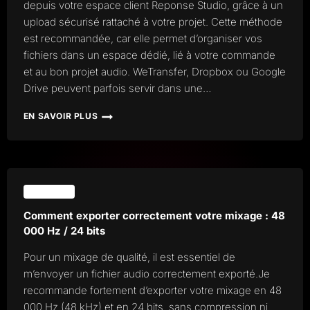
depuis votre espace client Reponse Studio, grâce à un
upload sécurisé rattaché à votre projet. Cette méthode
est recommandée, car elle permet d’organiser vos
fichiers dans un espace dédié, lié à votre commande
et au bon projet audio. WeTransfer, Dropbox ou Google
Drive peuvent parfois servir dans une…
EN SAVOIR PLUS
COMMENT
ENVOYER
MES
FICHIERS
À
REPONSE
TECHNIQUE
STUDIO
?
Comment exporter correctement votre mixage : 48
000 Hz / 24 bits
Pour un mixage de qualité, il est essentiel de
m’envoyer un fichier audio correctement exporté.Je
recommande fortement d’exporter votre mixage en 48
000 Hz (48 kHz) et en 24 bits, sans compression ni