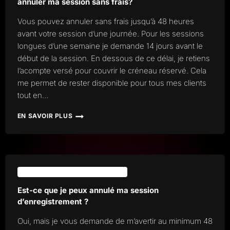
annuler ma session sans frais?
Vous pouvez annuler sans frais jusqu’à 48 heures
avant votre session d’une journée. Pour les sessions
longues d’une semaine je demande 14 jours avant le
début de la session. En dessous de ce délai, je retiens
l’acompte versé pour couvrir le créneau réservé. Cela
me permet de rester disponible pour tous mes clients
tout en…
EN SAVOIR PLUS
COMBIEN
DE
TEMPS
AVANT
MA
SESSION
ANNULATIONS ET REMBOURSEMENT
PUIS-
JE
Est-ce que je peux annulé ma session
ANNULER
d’enregistrement ?
MA
SESSION
Oui, mais je vous demande de m’avertir au minimum 48
SANS