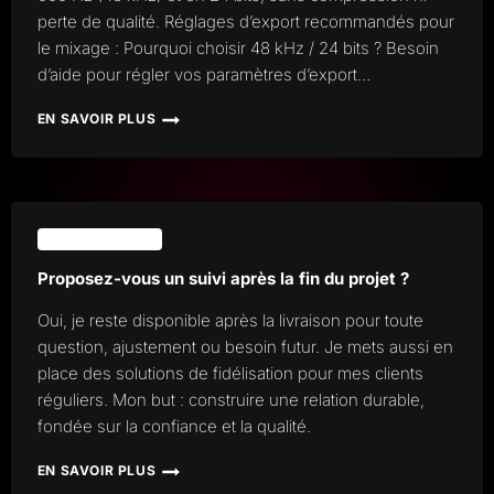
perte de qualité. Réglages d’export recommandés pour
le mixage : Pourquoi choisir 48 kHz / 24 bits ? Besoin
d’aide pour régler vos paramètres d’export…
EN SAVOIR PLUS
COMMENT
EXPORTER
CORRECTEMENT
VOTRE
MIXAGE
:
SUPPORT ET SUIVI
48
000
Proposez-vous un suivi après la fin du projet ?
HZ
/
Oui, je reste disponible après la livraison pour toute
24
question, ajustement ou besoin futur. Je mets aussi en
BITS
place des solutions de fidélisation pour mes clients
réguliers. Mon but : construire une relation durable,
fondée sur la confiance et la qualité.
EN SAVOIR PLUS
PROPOSEZ-