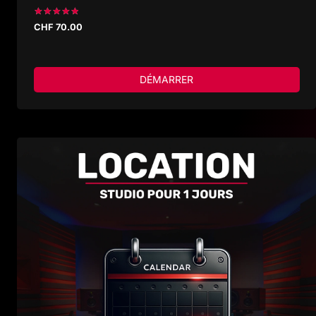
Note
CHF
70.00
5.00
sur 5
DÉMARRER