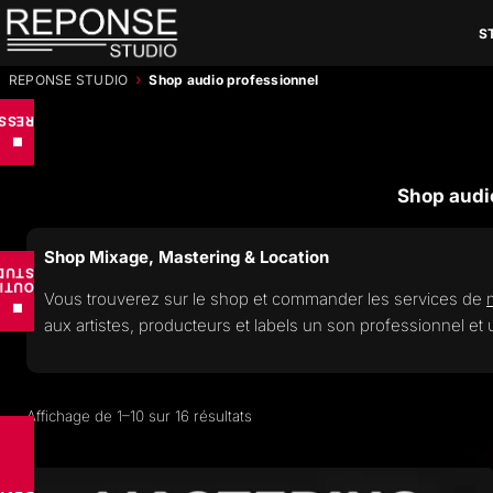
Aller
S
au
contenu
›
REPONSE STUDIO
Shop audio professionnel
RCES
■
Shop audi
Shop
Mixage, Mastering & Location
UDIO
TILS
Vous trouverez sur le shop et commander les services de
■
aux artistes, producteurs et labels un son professionnel et 
Trié
Affichage de 1–10 sur 16 résultats
par
popularité