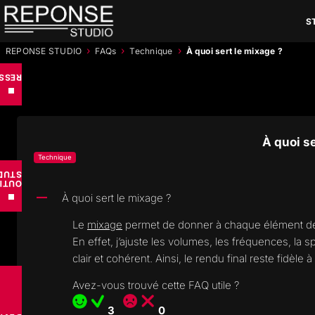
Aller
S
au
contenu
›
›
›
REPONSE STUDIO
FAQs
Technique
À quoi sert le mixage ?
RCES
■
À quoi se
Technique
UDIO
TILS
À quoi sert le mixage ?
■
A
Le
mixage
permet de donner à chaque élément de vot
En effet, j’ajuste les volumes, les fréquences, la sp
clair et cohérent. Ainsi, le rendu final reste fidèle
Avez-vous trouvé cette FAQ utile ?
3
0