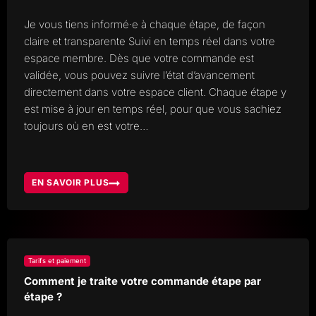
Je vous tiens informé·e à chaque étape, de façon
claire et transparente Suivi en temps réel dans votre
espace membre. Dès que votre commande est
validée, vous pouvez suivre l’état d’avancement
directement dans votre espace client. Chaque étape y
est mise à jour en temps réel, pour que vous sachiez
toujours où en est votre…
EN SAVOIR PLUS
COMMENT
SUIS-
JE
INFORMÉ
DE
L’AVANCEMENT
DE
MA
COMMANDE
?
Tarifs et paiement
Comment je traite votre commande étape par
étape ?