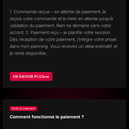
1. Commande reçue – en attente de paiement Je
reçois votre commande et la mets en attente jusqu’à
validation du paiement. Rien ne démarre sans votre
accord. 2. Paiement reçu – je planifie votre session
Dès réception de votre paiement, j’intègre votre projet
dans mon planning. Vous recevez un délai estimatif, et
je reste disponible…
EN SAVOIR PLUS
COMMENT
JE
TRAITE
VOTRE
COMMANDE
ÉTAPE
PAR
ÉTAPE
?
Tarifs et paiement
Comment fonctionne le paiement ?