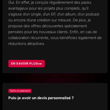
Oui. En effet, je conçois régulièrement des packs
avantageux pour les projets plus complets, qu’il
s’agisse d’un single, d’un EP, d’un album, d’un podcast
ou encore d’une création sur mesure. De plus, je
propose des offres découvertes spécialement
pensées pour les nouveaux clients. Enfin, en cas de
collaboration récurrente, vous bénéficiez également de
réductions attractives.
EN SAVOIR PLUS
Y
A-
T-
IL
DES
OFFRES
SPÉCIALES
OU
DES
FORFAITS
Tarifs et paiement
?
Puis-je avoir un devis personnalisé ?