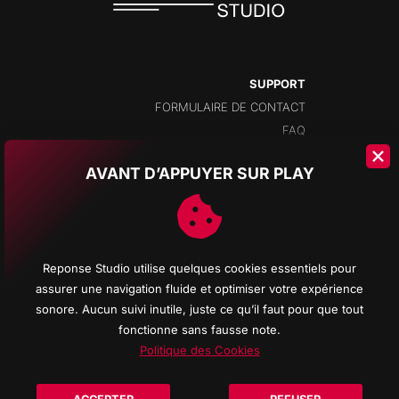
SUPPORT
FORMULAIRE DE CONTACT
FAQ
AVANT D’APPUYER SUR PLAY
ADRESSE
CHAMPS-MONTANTS 14A
2074 MARIN
NEUCHÂTEL
Reponse Studio utilise quelques cookies essentiels pour
SUISSE
assurer une navigation fluide et optimiser votre expérience
sonore. Aucun suivi inutile, juste ce qu’il faut pour que tout
fonctionne sans fausse note.
Politique des Cookies
© 2026 Reponse Studio d'enregistrement All rights reserved - Logos Promenade
noire All musics REPONSE STUDIO - Web site creation
REPONSE COMPUTER
-