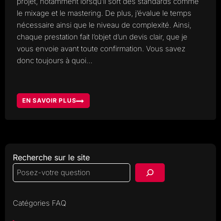
projet, notamment lorsqu’il sort des standards comme
le mixage et le mastering. De plus, j’évalue le temps
nécessaire ainsi que le niveau de complexité. Ainsi,
chaque prestation fait l’objet d’un devis clair, que je
vous envoie avant toute confirmation. Vous savez
donc toujours à quoi…
EN SAVOIR PLUS
COMMENT
SONT
FIXÉS
LES
PRIX
?
Recherche sur le site
Catégories FAQ