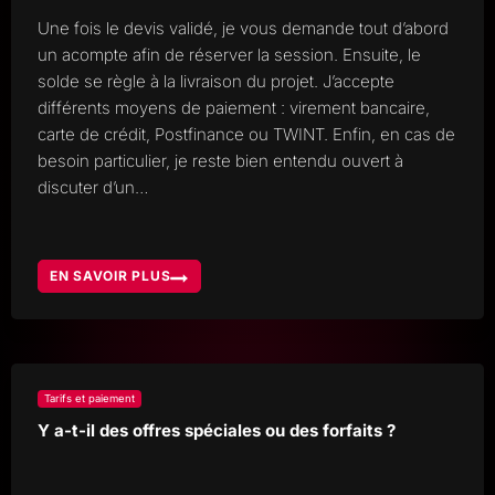
Une fois le devis validé, je vous demande tout d’abord
un acompte afin de réserver la session. Ensuite, le
solde se règle à la livraison du projet. J’accepte
différents moyens de paiement : virement bancaire,
carte de crédit, Postfinance ou TWINT. Enfin, en cas de
besoin particulier, je reste bien entendu ouvert à
discuter d’un…
EN SAVOIR PLUS
COMMENT
FONCTIONNE
LE
PAIEMENT
?
Tarifs et paiement
Y a-t-il des offres spéciales ou des forfaits ?