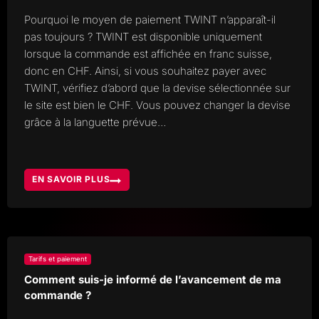
Pourquoi le moyen de paiement TWINT n’apparaît-il
pas toujours ? TWINT est disponible uniquement
lorsque la commande est affichée en franc suisse,
donc en CHF. Ainsi, si vous souhaitez payer avec
TWINT, vérifiez d’abord que la devise sélectionnée sur
le site est bien le CHF. Vous pouvez changer la devise
grâce à la languette prévue…
EN SAVOIR PLUS
DEVISES
ET
MOYENS
DE
PAIEMENT
Tarifs et paiement
Comment suis-je informé de l’avancement de ma
commande ?