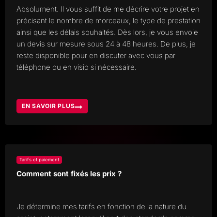
Absolument. Il vous suffit de me décrire votre projet en
précisant le nombre de morceaux, le type de prestation
ainsi que les délais souhaités. Dès lors, je vous envoie
un devis sur mesure sous 24 à 48 heures. De plus, je
reste disponible pour en discuter avec vous par
téléphone ou en visio si nécessaire.
EN SAVOIR PLUS
PUIS-
JE
AVOIR
UN
DEVIS
PERSONNALISÉ
?
Tarifs et paiement
Comment sont fixés les prix ?
Je détermine mes tarifs en fonction de la nature du