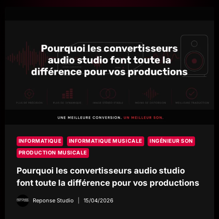
RESTENT
DANS
L’OMBRE
ET
COMMENT
LEUR
DONNER
UNE
VRAIE
VIE
INFORMATIQUE
INFORMATIQUE MUSICALE
INGÉNIEUR SON
PRODUCTION MUSICALE
Pourquoi les convertisseurs audio studio
font toute la différence pour vos productions
Reponse Studio
15/04/2026