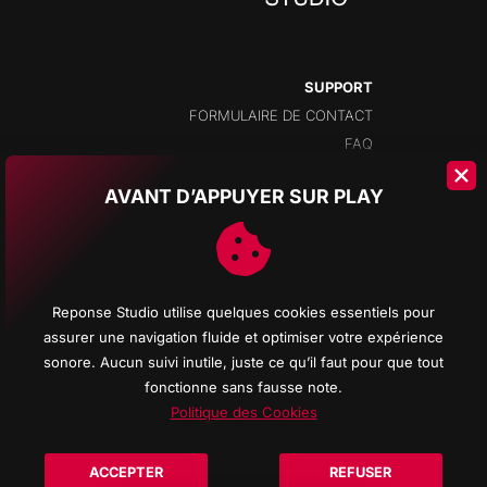
SUPPORT
FORMULAIRE DE CONTACT
FAQ
AVANT D’APPUYER SUR PLAY
ADRESSE
CHAMPS-MONTANTS 14A
2074 MARIN
NEUCHÂTEL
Reponse Studio utilise quelques cookies essentiels pour
SUISSE
assurer une navigation fluide et optimiser votre expérience
sonore. Aucun suivi inutile, juste ce qu’il faut pour que tout
fonctionne sans fausse note.
Politique des Cookies
© 2026 Reponse Studio d'enregistrement All rights reserved - Logos Promenade
noire All musics REPONSE STUDIO - Web site creation
REPONSE COMPUTER
-
ACCEPTER
REFUSER
Photos
CRISTOVÃO RUIVO