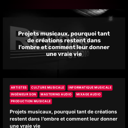
LA
MUSIQUE
ET
RÉVÈLE
IMMÉDIATEMENT
UN
MAUVAIS
TRAITEMENT
AUDIO
ARTISTES
CULTURE MUSICALE
INFORMATIQUE MUSICALE
INGÉNIEUR SON
MASTERING AUDIO
MIXAGE AUDIO
PRODUCTION MUSICALE
Projets musicaux, pourquoi tant de créations
restent dans l’ombre et comment leur donner
une vraie vie