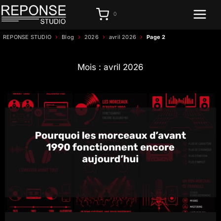
Aller
0
au
contenu
›
›
›
›
REPONSE STUDIO
Blog
2026
avril 2026
Page 2
Mois : avril 2026