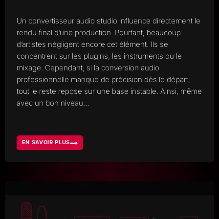
Un convertisseur audio studio influence directement le
rendu final d’une production. Pourtant, beaucoup
d’artistes négligent encore cet élément. Ils se
concentrent sur les plugins, les instruments ou le
mixage. Cependant, si la conversion audio
professionnelle manque de précision dès le départ,
tout le reste repose sur une base instable. Ainsi, même
avec un bon niveau…
EN SAVOIR PLUS
POURQUOI
LES
CONVERTISSEURS
AUDIO
STUDIO
FONT
TOUTE
LA
DIFFÉRENCE
POUR
VOS
PRODUCTIONS