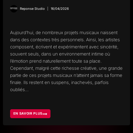
Reponse Studio
16/04/2026
Aujourd’hui, de nombreux projets musicaux naissent
dans des contextes très personnels. Ainsi, les artistes
composent, écrivent et expérimentent avec sincérité,
souvent seuls, dans un environnement intime où
l’émotion prend naturellement toute sa place.
Cependant, malgré cette richesse créative, une grande
partie de ces projets musicaux n’atteint jamais sa forme
finale. Ils restent en suspens, inachevés, parfois
oubliés…
EN SAVOIR PLUS
PROJETS
MUSICAUX,
POURQUOI
TANT
DE
CRÉATIONS