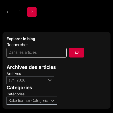
NÉGLIGENT
LA
QUALITÉ
Navigation
AUDIO
Page
1
2
ET
de
CE
QUE
précédente
page
CELA
LEUR
COÛTE
Explorer le blog
Rechercher
Archives des articles
Archives
Categories
Catégories