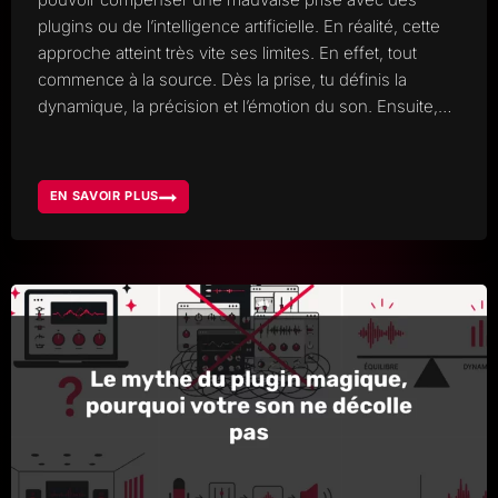
plugins ou de l’intelligence artificielle. En réalité, cette
approche atteint très vite ses limites. En effet, tout
commence à la source. Dès la prise, tu définis la
dynamique, la précision et l’émotion du son. Ensuite,…
EN SAVOIR PLUS
POURQUOI
LA
QUALITÉ
D’ENREGISTREMENT
RESTE
PRIORITAIRE
EN
2026