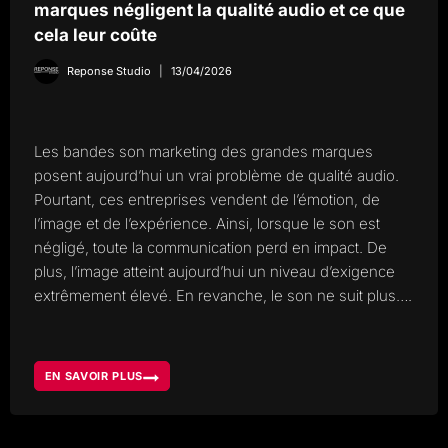
marques négligent la qualité audio et ce que
cela leur coûte
Reponse Studio
13/04/2026
Les bandes son marketing des grandes marques
posent aujourd’hui un vrai problème de qualité audio.
Pourtant, ces entreprises vendent de l’émotion, de
l’image et de l’expérience. Ainsi, lorsque le son est
négligé, toute la communication perd en impact. De
plus, l’image atteint aujourd’hui un niveau d’exigence
extrêmement élevé. En revanche, le son ne suit plus….
EN SAVOIR PLUS
BANDES
SON
MARKETING,
POURQUOI
LES
GRANDES
MARQUES