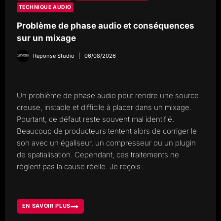
TECHNIQUE AUDIO
Problème de phase audio et conséquences
sur un mixage
Reponse Studio
06/08/2026
Un problème de phase audio peut rendre une source
creuse, instable et difficile à placer dans un mixage.
Pourtant, ce défaut reste souvent mal identifié.
Beaucoup de producteurs tentent alors de corriger le
son avec un égaliseur, un compresseur ou un plugin
de spatialisation. Cependant, ces traitements ne
règlent pas la cause réelle. Je reçois…
EN SAVOIR PLUS
PROBLÈME
DE
PHASE