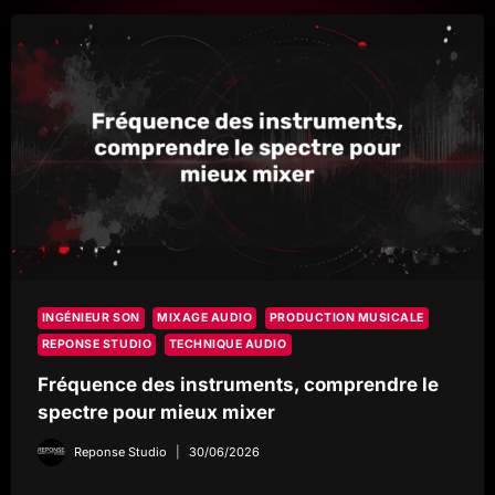
DE
VALEUR
À
VOTRE
PROJET
INGÉNIEUR SON
MIXAGE AUDIO
PRODUCTION MUSICALE
REPONSE STUDIO
TECHNIQUE AUDIO
Fréquence des instruments, comprendre le
spectre pour mieux mixer
Reponse Studio
30/06/2026