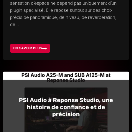
sensation d’espace ne dépend pas uniquement d’un
plugin spécialisé. Elle repose surtout sur des choix
précis de panoramique, de niveau, de réverbération,
de…
EN SAVOIR PLUS
COMPRENDRE
LA
SPATIALISATION
SONORE
ET
ÉVITER
LES
TRAITEMENTS
EXCESSIFS