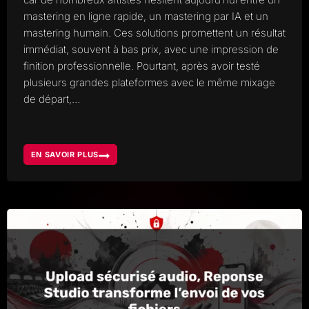
mastering en ligne rapide, un mastering par IA et un
mastering humain. Ces solutions promettent un résultat
immédiat, souvent à bas prix, avec une impression de
finition professionnelle. Pourtant, après avoir testé
plusieurs grandes plateformes avec le même mixage
de départ,…
EN SAVOIR PLUS
COMPARATIF
MASTERING
AUTOMATISÉ
OU
MASTERING
HUMAIN,
POURQUOI
LE
RÉSULTAT
PEUT
CHANGER
TOUTE
LA
PERCEPTION
D’UN
MORCEAU