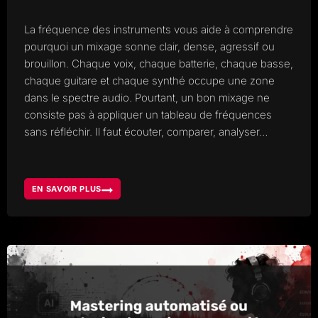
La fréquence des instruments vous aide à comprendre
pourquoi un mixage sonne clair, dense, agressif ou
brouillon. Chaque voix, chaque batterie, chaque basse,
chaque guitare et chaque synthé occupe une zone
dans le spectre audio. Pourtant, un bon mixage ne
consiste pas à appliquer un tableau de fréquences
sans réfléchir. Il faut écouter, comparer, analyser…
EN SAVOIR PLUS
FRÉQUENCE
DES
INSTRUMENTS,
COMPRENDRE
LE
SPECTRE
POUR
MIEUX
MIXER