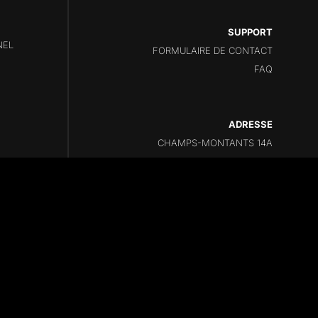
SUPPORT
NEL
FORMULAIRE DE CONTACT
FAQ
ADRESSE
CHAMPS-MONTANTS 14A
2074 MARIN
NEUCHÂTEL
SUISSE
ation
REPONSE COMPUTER
- Photos
CRISTOVÃO RUIVO