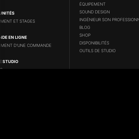
ÉQUIPEMENT
SOUND DESIGN
UNITÉS
INGÉNIEUR SON PROFESSION
MENT ET STAGES
BLOG
SHOP
DE EN LIGNE
DISPONIBILITÉS
EMENT D’UNE COMMANDE
OUTILS DE STUDIO
E STUDIO
S
TIONS UTILES
erved - Logos Promenade noire All musics REPONSE STUDIO - Web site cre