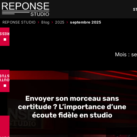
Aller
S
au
contenu
›
›
›
REPONSE STUDIO
Blog
2025
septembre 2025
RCES
■
Mois : s
UDIO
TILS
■