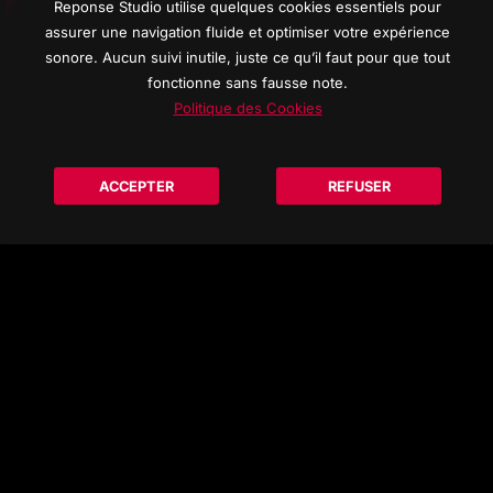
Reponse Studio utilise quelques cookies essentiels pour
assurer une navigation fluide et optimiser votre expérience
OPPORT
sonore. Aucun suivi inutile, juste ce qu’il faut pour que tout
RECRUTE
fonctionne sans fausse note.
Politique des Cookies
COMMAN
DÉROUL
ACCEPTER
REFUSER
REPONS
À PROPO
INFORMA
© 2026 Reponse Studio d'enregistrement All rights res