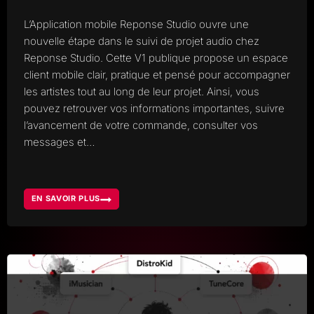
L’Application mobile Reponse Studio ouvre une
nouvelle étape dans le suivi de projet audio chez
Reponse Studio. Cette V1 publique propose un espace
client mobile clair, pratique et pensé pour accompagner
les artistes tout au long de leur projet. Ainsi, vous
pouvez retrouver vos informations importantes, suivre
l’avancement de votre commande, consulter vos
messages et…
EN SAVOIR PLUS
APPLICATION
MOBILE
REPONSE
STUDIO,
LA
V1
DE
VOTRE
ESPACE
CLIENT
EST
DISPONIBLE