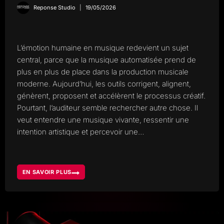
Reponse Studio
19/05/2026
L’émotion humaine en musique redevient un sujet
central, parce que la musique automatisée prend de
plus en plus de place dans la production musicale
moderne. Aujourd’hui, les outils corrigent, alignent,
génèrent, proposent et accélèrent le processus créatif.
Pourtant, l’auditeur semble rechercher autre chose. Il
veut entendre une musique vivante, ressentir une
intention artistique et percevoir une…
EN SAVOIR PLUS
ÉMOTION
HUMAINE
EN
MUSIQUE,
POURQUOI
ELLE
REDEVIENT
ESSENTIELLE