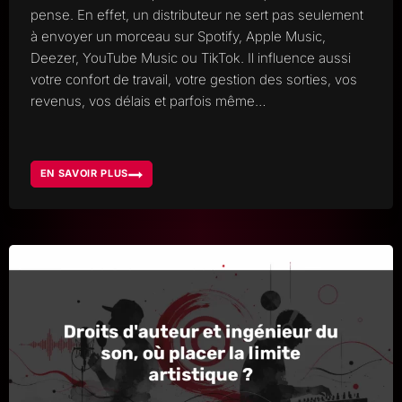
pense. En effet, un distributeur ne sert pas seulement
à envoyer un morceau sur Spotify, Apple Music,
Deezer, YouTube Music ou TikTok. Il influence aussi
votre confort de travail, votre gestion des sorties, vos
revenus, vos délais et parfois même…
EN SAVOIR PLUS
PLATEFORMES
DE
DISTRIBUTION
MUSICALE,
COMMENT
CHOISIR
LA
BONNE
POUR
SORTIR
VOTRE
MUSIQUE