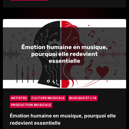
ET
PROMOTION,
OU
METTRE
L’EFFORT
POUR
CONSTRUIRE
UNE
VRAIE
CARRIÈRE
ARTISTES
CULTURE MUSICALE
MUSIQUE ET L'IA
PRODUCTION MUSICALE
Émotion humaine en musique, pourquoi elle
redevient essentielle