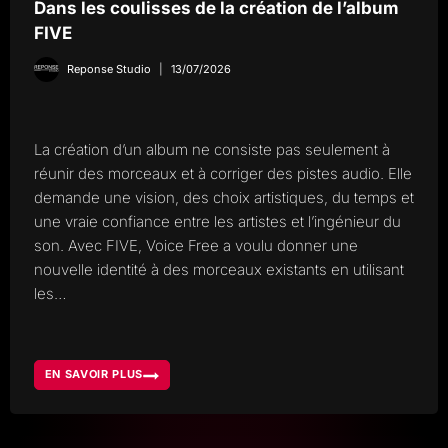
Dans les coulisses de la création de l’album
FIVE
Reponse Studio
13/07/2026
La création d’un album ne consiste pas seulement à
réunir des morceaux et à corriger des pistes audio. Elle
demande une vision, des choix artistiques, du temps et
une vraie confiance entre les artistes et l’ingénieur du
son. Avec FIVE, Voice Free a voulu donner une
nouvelle identité à des morceaux existants en utilisant
les…
EN SAVOIR PLUS
DANS
LES
COULISSES
DE
LA
CRÉATION
DE