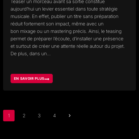
Teaser un morceau avant sa sortie constitue
aujourd’hui un levier essentiel dans toute stratégie
musicale. En effet, publier un titre sans préparation
réduit fortement son impact, même avec un
bon mixage ou un mastering précis. Ainsi, le teasing
permet de préparer l’écoute, d’installer une présence
et surtout de créer une attente réelle autour du projet.
De plus, dans un…
EN SAVOIR PLUS
COMMENT
TEASER
UN
MORCEAU
AVANT
SA
SORTIE
ET
CRÉER
UNE
Navigation
VRAIE
Page
1
2
3
4
ATTENTE
de
suivante
page