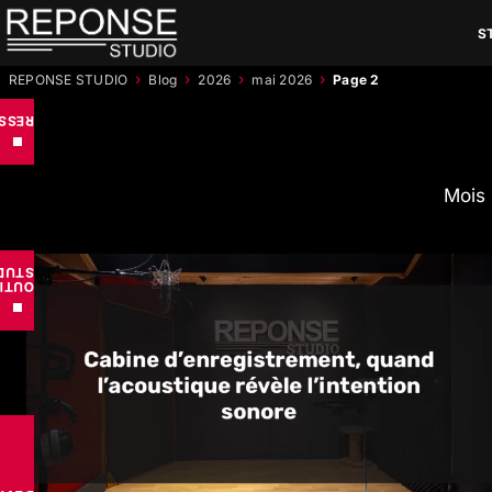
Aller
S
au
contenu
›
›
›
›
REPONSE STUDIO
Blog
2026
mai 2026
Page 2
RCES
■
Mois 
UDIO
TILS
■