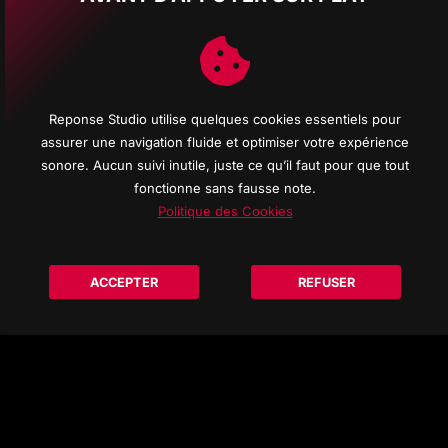
OPPORT
RECRUTE
Reponse Studio utilise quelques cookies essentiels pour
COMMAN
assurer une navigation fluide et optimiser votre expérience
DÉROUL
sonore. Aucun suivi inutile, juste ce qu’il faut pour que tout
fonctionne sans fausse note.
REPONS
Politique des Cookies
À PROPO
INFORMA
ACCEPTER
REFUSER
© 2026 Reponse Studio d'enregistrement All rights res