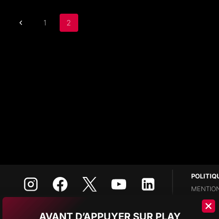
LA
QUALITÉ
AUDIO
Navigation
Page
1
2
EN
de
2026
précédente
page
POLITIQ
MENTION
POLITIQ
POLITIQ
AVANT D’APPUYER SUR PLAY