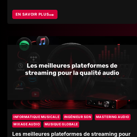
EN SAVOIR PLUS
CABINE
D’ENREGISTREMENT,
QUAND
L’ACOUSTIQUE
RÉVÈLE
L’INTENTION
SONORE
INFORMATIQUE MUSICALE
INGÉNIEUR SON
MASTERING AUDIO
MIXAGE AUDIO
MUSIQUE GLOBALE
Les meilleures plateformes de streaming pour