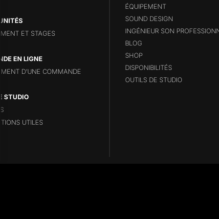
ÉQUIPEMENT
SOUND DESIGN
UNITÉS
INGÉNIEUR SON PROFESSION
MENT ET STAGES
BLOG
SHOP
DE EN LIGNE
DISPONIBILITÉS
EMENT D’UNE COMMANDE
OUTILS DE STUDIO
E STUDIO
S
TIONS UTILES
erved - Logos Promenade noire All musics REPONSE STUDIO - Web site cre