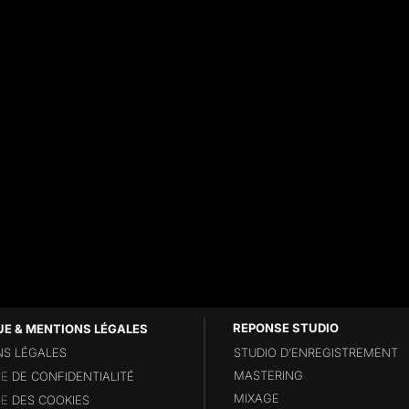
RÉGLAGES
VUS
SUR
LES
RÉSEAUX
SOCIAUX
NE
SUFFISENT
PAS
UE & MENTIONS LÉGALES
S LÉGALES
STUDIO D’ENREGISTREMENT
MASTERING
UE DE CONFIDENTIALITÉ
MIXAGE
UE DES COOKIES