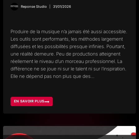
Reponse Studio
31/01/2026
Produire de la musique n’a jamais été aussi accessible.
Les outils sont performants, les méthodes largement
diffusées et les possibilités presque infinies. Pourtant,
une réalité demeure. Peu de productions atteignent
réellement le niveau d’un morceau professionnel. La
différence ne se joue ni sur le talent ni sur l’inspiration.
Elle ne dépend pas non plus que des…
EN SAVOIR PLUS
VOTRE
MORCEAU
SONNE-
T-
IL
VRAIMENT
PROFESSIONNEL,
7
SIGNES
QUI
NE