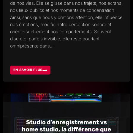
de nos vies. Elle se glisse dans nos trajets, nos écrans,
nos lieux publics et nos moments de concentration.
Ainsi, sans que nous y prêtions attention, elle influence
nos émotions, modifie notre perception sonore et
oriente subtilement nos comportements. Souvent
discrète, parfois invisible, elle reste pourtant
omniprésente dans…
EN SAVOIR PLUS
LA
MUSIQUE
AU
QUOTIDIEN
FAÇONNE
NOTRE
VIE
SANS
QUE
NOUS
NOUS
EN
RENDIONS
COMPTE