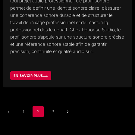
tout projet audio professionnel. Ce profil sonore
permet de définir une identité sonore claire, d’assurer
une cohérence sonore durable et de structurer le
travail de mixage professionnel et de mastering
professionnel dès le départ. Chez Reponse Studio, le
profil sonore s’appuie sur une structure sonore précise
et une référence sonore stable afin de garantir
précision, continuité et qualité audio sur…
EN SAVOIR PLUS
PROFIL
SONORE,
POURQUOI
REPONSE
STUDIO
A
DÉVELOPPÉ
UN
OUTIL
INTERNE
Navigation
DÉDIÉ
Page
Page
1
2
3
de
précédente
suivante
page