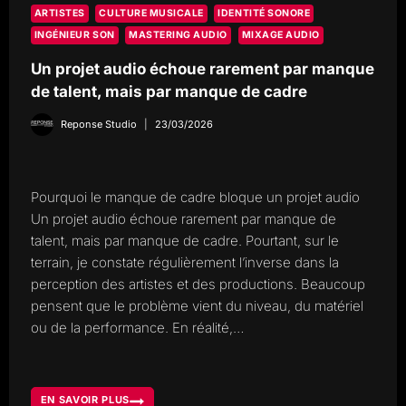
ARTISTES
CULTURE MUSICALE
IDENTITÉ SONORE
INGÉNIEUR SON
MASTERING AUDIO
MIXAGE AUDIO
Un projet audio échoue rarement par manque
de talent, mais par manque de cadre
Reponse Studio
23/03/2026
Pourquoi le manque de cadre bloque un projet audio
Un projet audio échoue rarement par manque de
talent, mais par manque de cadre. Pourtant, sur le
terrain, je constate régulièrement l’inverse dans la
perception des artistes et des productions. Beaucoup
pensent que le problème vient du niveau, du matériel
ou de la performance. En réalité,…
EN SAVOIR PLUS
UN