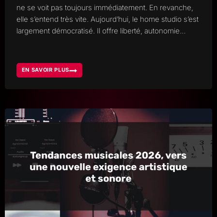
ne se voit pas toujours immédiatement. En revanche,
elle s’entend très vite. Aujourd’hui, le home studio s’est
largement démocratisé. Il offre liberté, autonomie…
EN SAVOIR PLUS
STUDIO
D’ENREGISTREMENT
VS
HOME
STUDIO,
LA
DIFFÉRENCE
QUE
L’ON
ENTEND
VRAIMENT