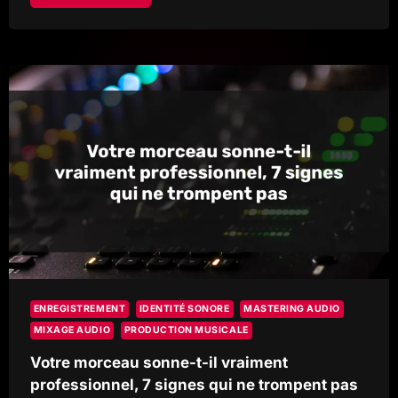
PROJET
AUDIO
ÉCHOUE
RAREMENT
PAR
MANQUE
DE
TALENT,
MAIS
PAR
MANQUE
DE
CADRE
ENREGISTREMENT
IDENTITÉ SONORE
MASTERING AUDIO
MIXAGE AUDIO
PRODUCTION MUSICALE
Votre morceau sonne-t-il vraiment
professionnel, 7 signes qui ne trompent pas