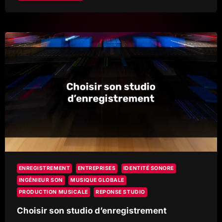
REPONSE
STUDIO,
UNE
ANNÉE
DE
PRÉCISION
ET
DE
VISION
ENREGISTREMENT
ENTREPRISES
IDENTITÉ SONORE
INGÉNIEUR SON
MUSIQUE GLOBALE
PRODUCTION MUSICALE
REPONSE STUDIO
Choisir son studio d’enregistrement