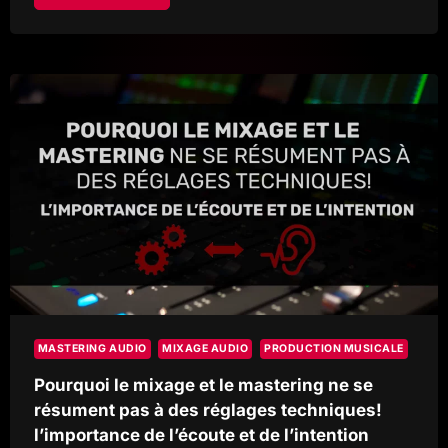
VOTRE
ESPACE
MEMBRE
REPONSE
STUDIO,
SUIVI
DE
PROJETS
EN
TEMPS
RÉEL
MASTERING AUDIO
MIXAGE AUDIO
PRODUCTION MUSICALE
Pourquoi le mixage et le mastering ne se
résument pas à des réglages techniques!
l’importance de l’écoute et de l’intention