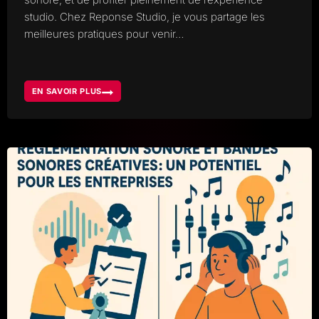
studio. Chez Reponse Studio, je vous partage les
meilleures pratiques pour venir…
EN SAVOIR PLUS
BIEN
PRÉPARER
SA
VENUE
EN
STUDIO,
7
BONNES
PRATIQUES
POUR
LES
ARTISTES