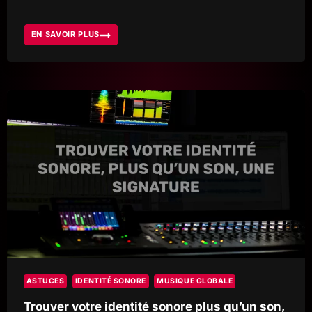
EN SAVOIR PLUS
MASTERING
EN
2025
PLUS
FORT,
MOINS
VIVANT
?
ASTUCES
IDENTITÉ SONORE
MUSIQUE GLOBALE
Trouver votre identité sonore plus qu’un son,