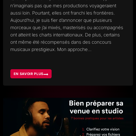
n’imaginais pas que mes productions voyageraient
aussi loin. Pourtant, elles ont franchi les frontières.
Aujourd’hui, je suis fier d’annoncer que plusieurs
morceaux que j’ai mixés, masterisés ou accompagnés
ont atteint les charts internationaux. De plus, certains
ont même été récompensés dans des concours
musicaux prestigieux. Mon approche…
EN SAVOIR PLUS
DE
NEUCHÂTEL
AUX
CHARTS
MONDIAUX
COMMENT
REPONSE
STUDIO
EST
DEVENU
INTERNATIONALE