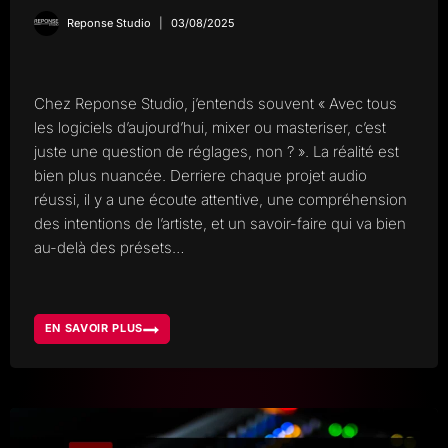
Reponse Studio
03/08/2025
Chez Reponse Studio, j’entends souvent « Avec tous
les logiciels d’aujourd’hui, mixer ou masteriser, c’est
juste une question de réglages, non ? ». La réalité est
bien plus nuancée. Derriere chaque projet audio
réussi, il y a une écoute attentive, une compréhension
des intentions de l’artiste, et un savoir-faire qui va bien
au-delà des présets…
EN SAVOIR PLUS
POURQUOI
LE
MIXAGE
ET
LE
MASTERING
NE
SE
RÉSUMENT
PAS
À