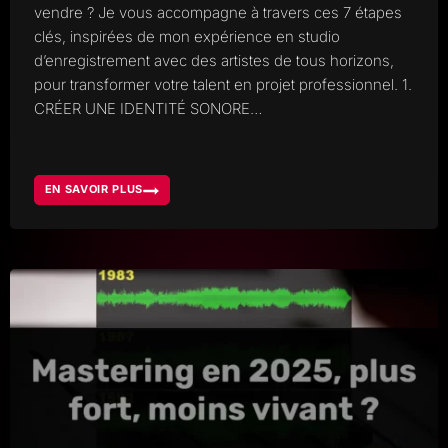
vendre ? Je vous accompagne à travers ces 7 étapes
clés, inspirées de mon expérience en studio
d’enregistrement avec des artistes de tous horizons,
pour transformer votre talent en projet professionnel. 1.
CRÉER UNE IDENTITÉ SONORE…
EN SAVOIR PLUS
7
ÉTAPES
POUR
VENDRE
ET
FAIRE
RAYONNER
VOTRE
MUSIQUE
EN
2025