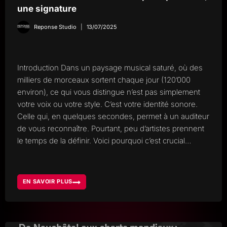
une signature
Reponse Studio
13/07/2025
Introduction Dans un paysage musical saturé, où des
milliers de morceaux sortent chaque jour (120’000
environ), ce qui vous distingue n’est pas simplement
votre voix ou votre style. C’est votre identité sonore.
Celle qui, en quelques secondes, permet à un auditeur
de vous reconnaître. Pourtant, peu d’artistes prennent
le temps de la définir. Voici pourquoi c’est crucial…
EN SAVOIR PLUS
TROUVER
VOTRE
IDENTITÉ
SONORE
PLUS
QU’UN
SON,
UNE