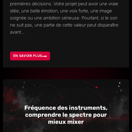
premières décisions. Votre projet peut avoir une vraie
idée, une belle émotion, une voix forte, une image
soignée ou une ambition sérieuse. Pourtant, si le son
ne suit pas, une partie de cette valeur peut disparaître
avant…
EN SAVOIR PLUS
POURQUOI
TRAVAILLER
EN
STUDIO
DONNE
PLUS
DE
VALEUR
À
VOTRE
PROJET