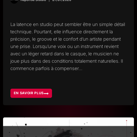
La latence en studio peut sembler être un simple détail
technique. Pourtant, elle influence directement la
précision, le groove et le confort d’un artiste pendant
une prise. Lorsqu’une voix ou un instrument revient
avec un léger retard dans le casque, le musicien ne
joue plus dans des conditions totalement naturelles. Il
commence parfois à compenser…
EN SAVOIR PLUS
LATENCE
EN
STUDIO
ET
INFLUENCE
SUR
LA
PERFORMANCE
MUSICALE