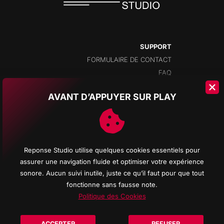
SUPPORT
FORMULAIRE DE CONTACT
FAQ
AVANT D’APPUYER SUR PLAY
ADRESSE
CHAMPS-MONTANTS 14A
2074 MARIN
NEUCHÂTEL
Reponse Studio utilise quelques cookies essentiels pour
SUISSE
assurer une navigation fluide et optimiser votre expérience
sonore. Aucun suivi inutile, juste ce qu’il faut pour que tout
fonctionne sans fausse note.
Politique des Cookies
© 2026 Reponse Studio d'enregistrement All rights reserved - Logos Promenade
noire All musics REPONSE STUDIO - Web site creation
REPONSE COMPUTER
-
ACCEPTER
REFUSER