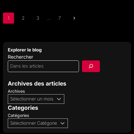
POURQUOI
LE
RÉSULTAT
PEUT
Navigation
CHANGER
Page
1
2
3
…
7
TOUTE
de
LA
PERCEPTION
suivante
page
D’UN
MORCEAU
Explorer le blog
Rechercher
Archives des articles
Archives
Categories
Catégories