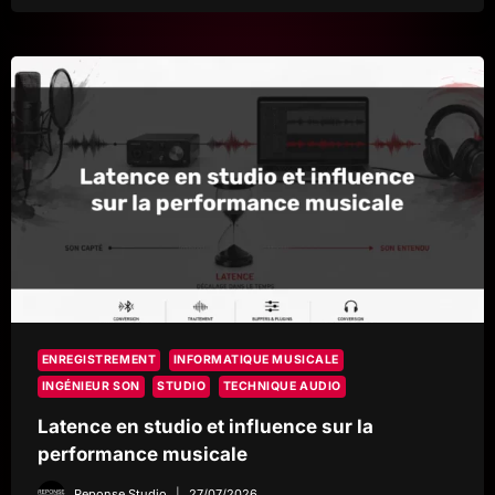
SONORE
ET
ÉVITER
LES
TRAITEMENTS
EXCESSIFS
ENREGISTREMENT
INFORMATIQUE MUSICALE
INGÉNIEUR SON
STUDIO
TECHNIQUE AUDIO
Latence en studio et influence sur la
performance musicale
Reponse Studio
27/07/2026