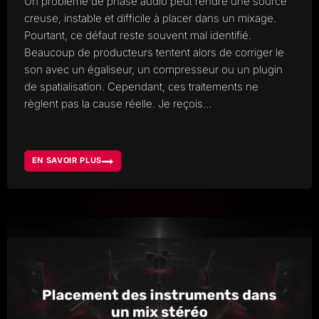
Un problème de phase audio peut rendre une source
creuse, instable et difficile à placer dans un mixage.
Pourtant, ce défaut reste souvent mal identifié.
Beaucoup de producteurs tentent alors de corriger le
son avec un égaliseur, un compresseur ou un plugin
de spatialisation. Cependant, ces traitements ne
règlent pas la cause réelle. Je reçois…
EN SAVOIR PLUS
PROBLÈME
DE
PHASE
AUDIO
ET
CONSÉQUENCES
SUR
UN
MIXAGE