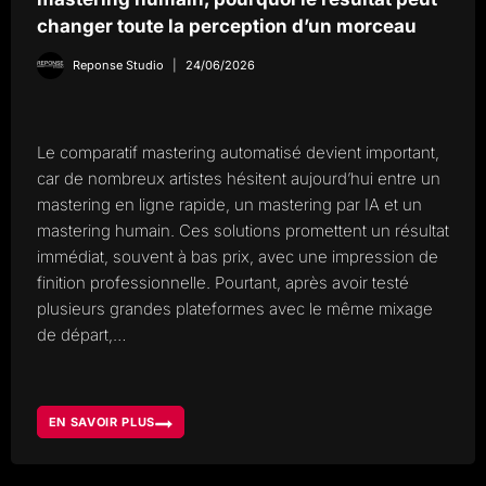
changer toute la perception d’un morceau
Reponse Studio
24/06/2026
Le comparatif mastering automatisé devient important,
car de nombreux artistes hésitent aujourd’hui entre un
mastering en ligne rapide, un mastering par IA et un
mastering humain. Ces solutions promettent un résultat
immédiat, souvent à bas prix, avec une impression de
finition professionnelle. Pourtant, après avoir testé
plusieurs grandes plateformes avec le même mixage
de départ,…
EN SAVOIR PLUS
COMPARATIF
MASTERING
AUTOMATISÉ
OU
MASTERING
HUMAIN,