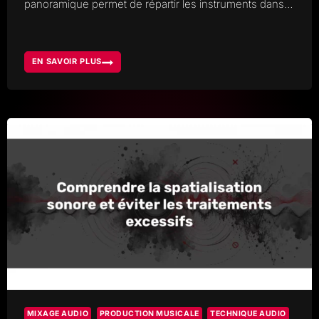
panoramique permet de répartir les instruments dans…
EN SAVOIR PLUS
PLACEMENT
DES
INSTRUMENTS
DANS
UN
MIX
STÉRÉO
MIXAGE AUDIO
PRODUCTION MUSICALE
TECHNIQUE AUDIO