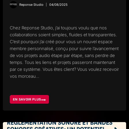
Reponse Studio
04/08/2025
Chez Reponse Studio, j’ai toujours voulu que nos
collaborations soient simples, fluides et transparentes.
C’est pourquoi j’ai créé pour vous un nouvel espace
membre personnalisé, conçu pour suivre l’avancement
de vos projets audio étape par étape, sans perdre de
temps. Tous les liens et projets passeront maintenant
par ce système. Vous êtes client? Vous voulez recevoir
vos morceau…
EN SAVOIR PLUS
DÉCOUVREZ
VOTRE
ESPACE
MEMBRE
REPONSE
STUDIO,
SUIVI
DE
PROJETS
EN