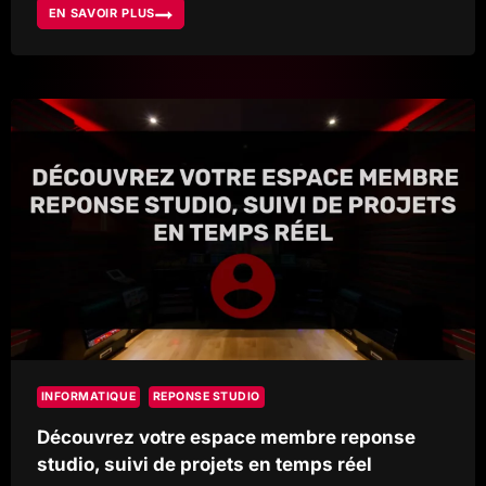
EN SAVOIR PLUS
REPONSE
STUDIO
SUR
LES
ONDES
DE
RTN,
UNE
PASSION
DU
SON
PARTAGÉE
INFORMATIQUE
REPONSE STUDIO
Découvrez votre espace membre reponse
studio, suivi de projets en temps réel