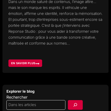
Dans un monde saturé de contenus, l’image attire…
mais le son marque les esprits. Il véhicule une
émotion, affirme une identité, renforce la mémorisation.
Et pourtant, trop d’entreprises sous-estiment encore sa
portée stratégique. C’est là que j’interviens avec
Reponse Studio : pour vous aider à transformer votre
communication grâce à une bande sonore créative,
maîtrisée et conforme aux normes…
EN SAVOIR PLUS
LE
POUVOIR
DU
SON
POURQUOI
LES
ENTREPRISES
DEVRAIENT
MISER
SUR
Explorer le blog
UNE
BANDE
Rechercher
SONORE
CRÉATIVE
ET
NORMÉE