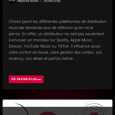
Reponse Studio
05/06/2026
Choisir parmi les différentes plateformes de distribution
musicale demande plus de réflexion qu’on ne le
pense. En effet, un distributeur ne sert pas seulement
à envoyer un morceau sur Spotify, Apple Music,
Deezer, YouTube Music ou TikTok. Il influence aussi
votre confort de travail, votre gestion des sorties, vos
revenus, vos délais et parfois même…
EN SAVOIR PLUS
PLATEFORMES
DE
DISTRIBUTION
MUSICALE,
COMMENT
CHOISIR
LA
BONNE
POUR
SORTIR
VOTRE
MUSIQUE