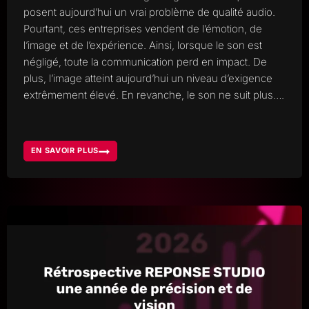
posent aujourd’hui un vrai problème de qualité audio.
Pourtant, ces entreprises vendent de l’émotion, de
l’image et de l’expérience. Ainsi, lorsque le son est
négligé, toute la communication perd en impact. De
plus, l’image atteint aujourd’hui un niveau d’exigence
extrêmement élevé. En revanche, le son ne suit plus….
EN SAVOIR PLUS
BANDES
SON
MARKETING,
POURQUOI
LES
GRANDES
MARQUES
NÉGLIGENT
LA
QUALITÉ
AUDIO
ET
CE
QUE
CELA
LEUR
COÛTE