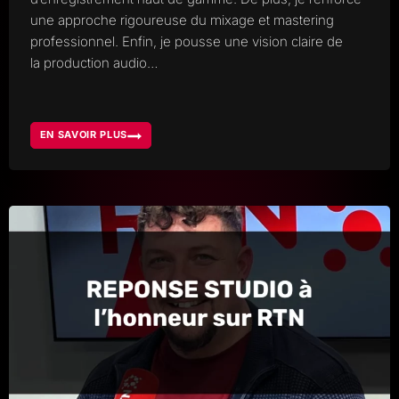
une approche rigoureuse du mixage et mastering
professionnel. Enfin, je pousse une vision claire de
la production audio…
EN SAVOIR PLUS
RÉTROSPECTIVE
REPONSE
STUDIO,
UNE
ANNÉE
DE
PRÉCISION
ET
DE
VISION