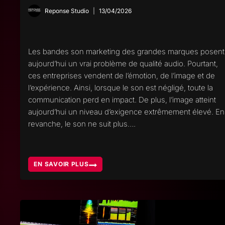
Reponse Studio
13/04/2026
Les bandes son marketing des grandes marques posent
aujourd’hui un vrai problème de qualité audio. Pourtant,
ces entreprises vendent de l’émotion, de l’image et de
l’expérience. Ainsi, lorsque le son est négligé, toute la
communication perd en impact. De plus, l’image atteint
aujourd’hui un niveau d’exigence extrêmement élevé. En
revanche, le son ne suit plus….
EN SAVOIR PLUS
BANDES
SON
MARKETING,
POURQUOI
LES
GRANDES
MARQUES
NÉGLIGENT
LA
QUALITÉ