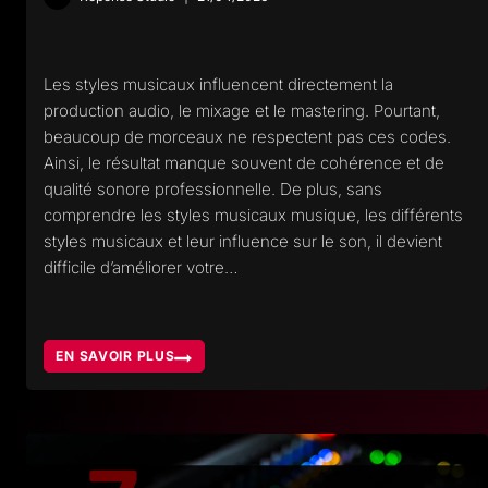
Les styles musicaux influencent directement la
production audio, le mixage et le mastering. Pourtant,
beaucoup de morceaux ne respectent pas ces codes.
Ainsi, le résultat manque souvent de cohérence et de
qualité sonore professionnelle. De plus, sans
comprendre les styles musicaux musique, les différents
styles musicaux et leur influence sur le son, il devient
difficile d’améliorer votre…
EN SAVOIR PLUS
STYLES
MUSICAUX,
COMPRENDRE
LEUR
IMPACT
RÉEL
SUR
LA
PRODUCTION
AUDIO