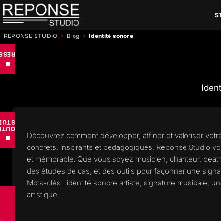
Aller
S
au
contenu
›
›
REPONSE STUDIO
Blog
Identité sonore
RCES
■
Ident
UDIO
TILS
Découvrez comment développer, affiner et valoriser votre i
■
concrets, inspirants et pédagogiques, Reponse Studio v
et mémorable. Que vous soyez musicien, chanteur, beatm
des études de cas, et des outils pour façonner une signa
Mots-clés : identité sonore artiste, signature musicale, 
artistique