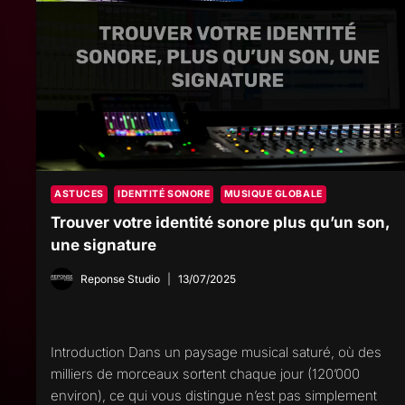
AUDIO
ET
CE
QUE
CELA
LEUR
COÛTE
ASTUCES
IDENTITÉ SONORE
MUSIQUE GLOBALE
Trouver votre identité sonore plus qu’un son,
une signature
Reponse Studio
13/07/2025
Introduction Dans un paysage musical saturé, où des
milliers de morceaux sortent chaque jour (120’000
environ), ce qui vous distingue n’est pas simplement