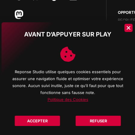
OPPORT
RECRUTE
AVANT D’APPUYER SUR PLAY
COMMAN
DÉROUL
REPONS
À PROPO
Reponse Studio utilise quelques cookies essentiels pour
INFORMA
assurer une navigation fluide et optimiser votre expérience
sonore. Aucun suivi inutile, juste ce qu’il faut pour que tout
fonctionne sans fausse note.
Politique des Cookies
© 2026 Reponse Studio d'enregistrement All rights res
ACCEPTER
REFUSER