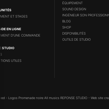
ÉQUIPEMENT
SOUND DESIGN
UNITÉS
INGÉNIEUR SON PROFESSION
MENT ET STAGES
BLOG
SHOP
DE EN LIGNE
DISPONIBILITÉS
EMENT D’UNE COMMANDE
OUTILS DE STUDIO
E STUDIO
S
TIONS UTILES
erved - Logos Promenade noire All musics REPONSE STUDIO - Web site cre