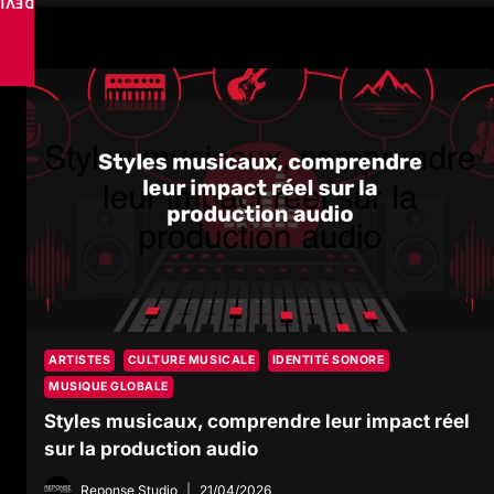
VISE
ARTISTES
CULTURE MUSICALE
IDENTITÉ SONORE
MUSIQUE GLOBALE
Styles musicaux, comprendre leur impact réel
sur la production audio
Reponse Studio
21/04/2026