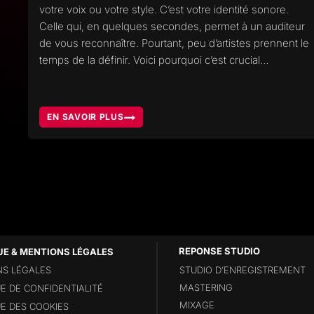
votre voix ou votre style. C’est votre identité sonore.
Celle qui, en quelques secondes, permet à un auditeur
de vous reconnaître. Pourtant, peu d’artistes prennent le
temps de la définir. Voici pourquoi c’est crucial…
EN SAVOIR PLUS
TROUVER
VOTRE
IDENTITÉ
SONORE
PLUS
QU’UN
SON,
UNE
SIGNATURE
UE & MENTIONS LÉGALES
S LÉGALES
STUDIO D’ENREGISTREMENT
MASTERING
UE DE CONFIDENTIALITÉ
MIXAGE
UE DES COOKIES