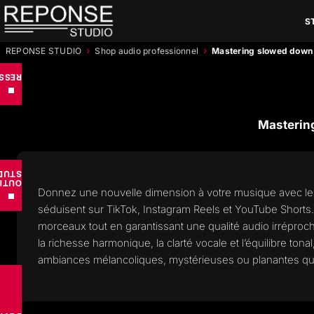
Aller
S
au
contenu
›
›
REPONSE STUDIO
Shop audio professionnel
Mastering slowed down
RCES
■
Masterin
UDIO
TILS
Donnez une nouvelle dimension à votre musique avec l
■
séduisent sur TikTok, Instagram Reels et YouTube Shorts.
morceaux tout en garantissant une qualité audio irréproch
la richesse harmonique, la clarté vocale et l’équilibre to
ambiances mélancoliques, mystérieuses ou planantes qui 