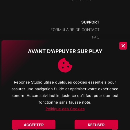
SUPPORT
FORMULAIRE DE CONTACT
FAQ
AVANT D’APPUYER SUR PLAY
ADRESSE
CHAMPS-MONTANTS 14A
2074 MARIN
NEUCHÂTEL
Reponse Studio utilise quelques cookies essentiels pour
SUISSE
assurer une navigation fluide et optimiser votre expérience
sonore. Aucun suivi inutile, juste ce qu’il faut pour que tout
fonctionne sans fausse note.
Politique des Cookies
© 2026 Reponse Studio d'enregistrement All rights reserved - Logos Promenade
noire All musics REPONSE STUDIO - Web site creation
REPONSE COMPUTER
-
ACCEPTER
REFUSER
Photos
CRISTOVÃO RUIVO