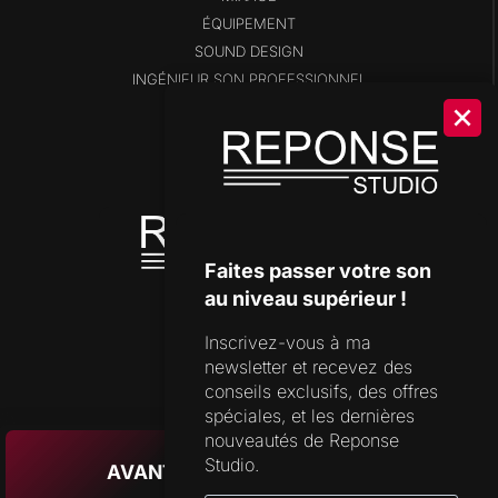
ÉQUIPEMENT
SOUND DESIGN
INGÉNIEUR SON PROFESSIONNEL
BLOG
SHOP
DISPONIBILITÉS
OUTILS DE STUDIO
Faites passer votre son
au niveau supérieur !
Inscrivez-vous à ma
SUPPORT
newsletter et recevez des
FORMULAIRE DE CONTACT
conseils exclusifs, des offres
spéciales, et les dernières
FAQ
nouveautés de Reponse
Studio.
AVANT D’APPUYER SUR PLAY