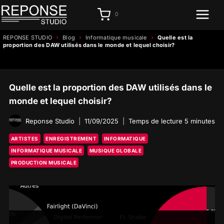
Aller
0
au
contenu
›
›
›
REPONSE STUDIO
Blog
Informatique musicale
Quelle est la
proportion des DAW utilisés dans le monde et lequel choisir?
Quelle est la proportion des DAW utilisés dans le
monde et lequel choisir?
Reponse Studio
11/09/2025
Temps de lecture
5
minutes
ARTISTES
ENREGISTREMENT
INFORMATIQUE
INFORMATIQUE MUSICALE
MUSIQUE GLOBALE
PRODUCTION MUSICALE