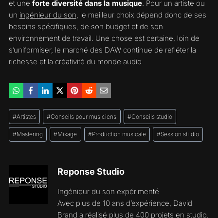
et une
forte diversité dans la musique
. Pour un artiste ou
un
ingénieur du son
, le meilleur choix dépend donc de ses
besoins spécifiques, de son budget et de son
environnement de travail. Une chose est certaine, loin de
s’uniformiser, le marché des DAW continue de refléter la
richesse et la créativité du monde audio.
Étiquettes
#
Artistes
#
Conseils pour musiciens
#
Conseils studio
de
la
#
Mastering
#
Mixage
#
Production musicale
#
Session studio
publication :
Reponse Studio
Ingénieur du son expérimenté
Avec plus de 10 ans d’expérience, David
Brand a réalisé plus de 400 projets en studio,