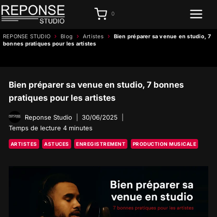
Aller
0
au
contenu
›
›
›
REPONSE STUDIO
Blog
Artistes
Bien préparer sa venue en studio, 7
bonnes pratiques pour les artistes
Bien préparer sa venue en studio, 7 bonnes
pratiques pour les artistes
Reponse Studio
30/06/2025
Temps de lecture
4
minutes
ARTISTES
ASTUCES
ENREGISTREMENT
PRODUCTION MUSICALE