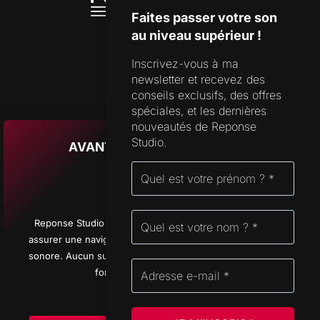
Faites passer votre son
au niveau supérieur !
Inscrivez-vous à ma
SUPPORT
newsletter et recevez des
FORMULAIRE DE CONTACT
conseils exclusifs, des offres
spéciales, et les dernières
FAQ
nouveautés de Reponse
Studio.
AVANT D’APPUYER SUR PLAY
ADRESSE
CHAMPS-MONTANTS 14A
2074 MARIN
NEUCHÂTEL
Reponse Studio utilise quelques cookies essentiels pour
SUISSE
assurer une navigation fluide et optimiser votre expérience
sonore. Aucun suivi inutile, juste ce qu’il faut pour que tout
fonctionne sans fausse note.
Politique des Cookies
© 2026 Reponse Studio d'enregistrement All rights reserved - Logos Promenade