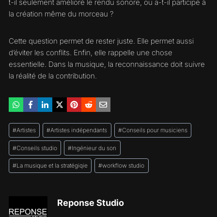
t-il seulement amélioré le rendu sonore, ou a-t-il participé à
la création même du morceau ?
Cette question permet de rester juste. Elle permet aussi
d’éviter les conflits. Enfin, elle rappelle une chose
essentielle. Dans la musique, la reconnaissance doit suivre
la réalité de la contribution.
Étiquettes
#
Artistes
#
Artistes indépendants
#
Conseils pour musiciens
de
la
#
Conseils studio
#
Ingénieur du son
publication :
#
La musique et la stratégiqie
#
workflow studio
Reponse Studio