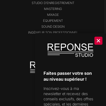
STUDIO D’ENREGISTREMENT
MASTERING
MIXAGE
ÉQUIPEMENT
SOUND DESIGN
INGÉNIEUR SON PROFESSIONNEL
BLOG
SHOP
DISPONIBILITÉS
OUTILS DE STUDIO
Faites passer votre son
au niveau supérieur !
Inscrivez-vous à ma
SUPPORT
newsletter et recevez des
FORMULAIRE DE CONTACT
conseils exclusifs, des offres
spéciales, et les dernières
FAQ