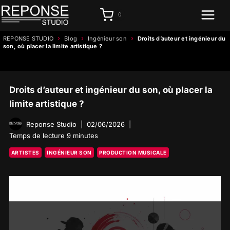
Aller
0
au
contenu
›
›
›
REPONSE STUDIO
Blog
Ingénieur son
Droits d’auteur et ingénieur du
son, où placer la limite artistique ?
Droits d’auteur et ingénieur du son, où placer la
limite artistique ?
Reponse Studio
02/06/2026
Temps de lecture
9
minutes
ARTISTES
INGÉNIEUR SON
PRODUCTION MUSICALE