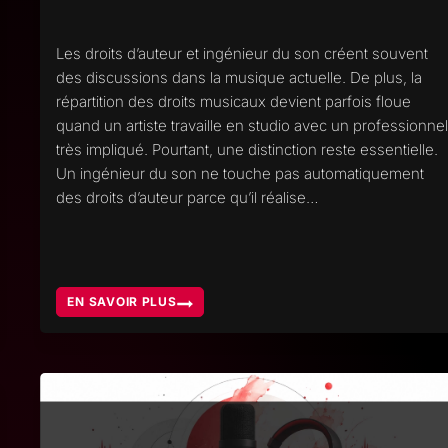
Les droits d’auteur et ingénieur du son créent souvent
des discussions dans la musique actuelle. De plus, la
répartition des droits musicaux devient parfois floue
quand un artiste travaille en studio avec un professionne
très impliqué. Pourtant, une distinction reste essentielle.
Un ingénieur du son ne touche pas automatiquement
des droits d’auteur parce qu’il réalise…
EN SAVOIR PLUS
DROITS
D’AUTEUR
ET
INGÉNIEUR
DU
SON,
OÙ
PLACER
LA
LIMITE
ARTISTIQUE
?