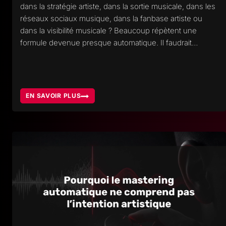
dans la stratégie artiste, dans la sortie musicale, dans les
réseaux sociaux musique, dans la fanbase artiste ou
dans la visibilité musicale ? Beaucoup répètent une
formule devenue presque automatique. Il faudrait…
EN SAVOIR PLUS
MUSIQUE
ET
PROMOTION,
OU
METTRE
L’EFFORT
POUR
CONSTRUIRE
UNE
VRAIE
CARRIÈRE