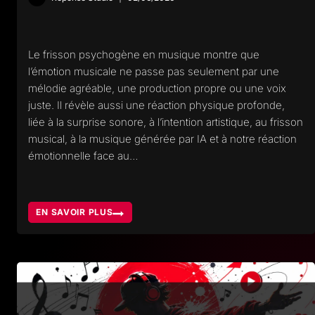
Le frisson psychogène en musique montre que
l’émotion musicale ne passe pas seulement par une
mélodie agréable, une production propre ou une voix
juste. Il révèle aussi une réaction physique profonde,
liée à la surprise sonore, à l’intention artistique, au frisson
musical, à la musique générée par IA et à notre réaction
émotionnelle face au…
EN SAVOIR PLUS
FRISSON
PSYCHOGÈNE
EN
MUSIQUE,
POURQUOI
L’IA
TOUCHE
MOINS
SOUVENT
LE
CORPS