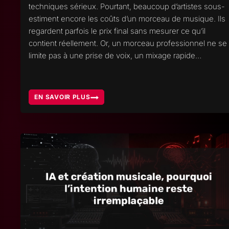
techniques sérieux. Pourtant, beaucoup d’artistes sous-
estiment encore les coûts d’un morceau de musique. Ils
regardent parfois le prix final sans mesurer ce qu’il
contient réellement. Or, un morceau professionnel ne se
limite pas à une prise de voix, un mixage rapide…
EN SAVOIR PLUS
LES
COÛTS
D’UN
MORCEAU
DE
MUSIQUE
AUJOURD’HUI,
COMPRENDRE
L’INVESTISSEMENT
RÉEL