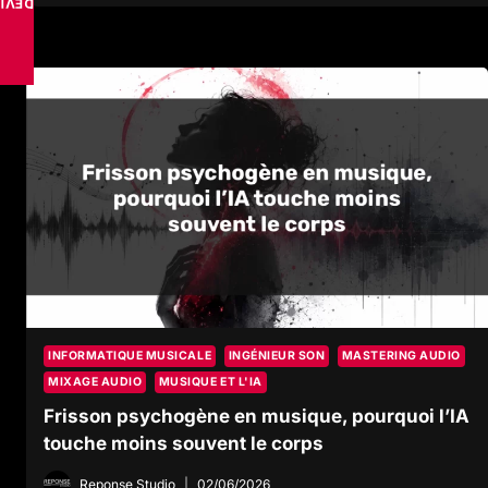
VISE
INFORMATIQUE MUSICALE
INGÉNIEUR SON
MASTERING AUDIO
MIXAGE AUDIO
MUSIQUE ET L'IA
Frisson psychogène en musique, pourquoi l’IA
touche moins souvent le corps
Reponse Studio
02/06/2026