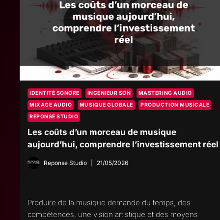
IDENTITÉ SONORE
INGÉNIEUR SON
MASTERING AUDIO
MIXAGE AUDIO
MUSIQUE GLOBALE
PRODUCTION MUSICALE
REPONSE STUDIO
Les coûts d’un morceau de musique
aujourd’hui, comprendre l’investissement réel
Reponse Studio
21/05/2026
Produire de la musique demande du temps, des
compétences, une vision artistique et des moyens