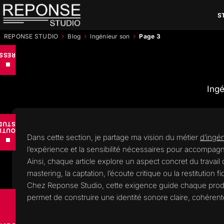
Aller
S
au
contenu
›
›
›
REPONSE STUDIO
Blog
Ingénieur son
Page 3
RCES
■
Ingé
UDIO
TILS
Dans cette section, je partage ma vision du métier
d’ingé
■
l’expérience et la sensibilité nécessaires pour accompagn
Ainsi, chaque article explore un aspect concret du travail
mastering, la captation, l’écoute critique ou la restitution f
Chez Reponse Studio, cette exigence guide chaque product
permet de construire une identité sonore claire, cohérent