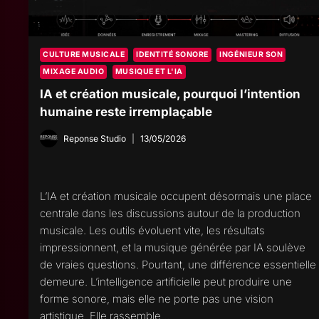
CULTURE MUSICALE
IDENTITÉ SONORE
INGÉNIEUR SON
MIXAGE AUDIO
MUSIQUE ET L'IA
IA et création musicale, pourquoi l’intention
humaine reste irremplaçable
Reponse Studio
13/05/2026
L’IA et création musicale occupent désormais une place
centrale dans les discussions autour de la production
musicale. Les outils évoluent vite, les résultats
impressionnent, et la musique générée par IA soulève
de vraies questions. Pourtant, une différence essentielle
demeure. L’intelligence artificielle peut produire une
forme sonore, mais elle ne porte pas une vision
artistique. Elle rassemble…