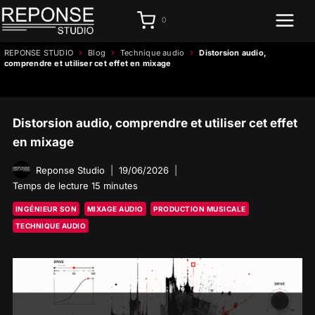
Aller
0
au
contenu
›
›
›
REPONSE STUDIO
Blog
Technique audio
Distorsion audio,
comprendre et utiliser cet effet en mixage
Distorsion audio, comprendre et utiliser cet effet
en mixage
Reponse Studio
19/06/2026
Temps de lecture
15
minutes
INGÉNIEUR SON
MIXAGE AUDIO
PRODUCTION MUSICALE
TECHNIQUE AUDIO