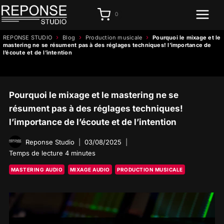
Aller
0
au
contenu
›
›
›
REPONSE STUDIO
Blog
Production musicale
Pourquoi le mixage et le
mastering ne se résument pas à des réglages techniques! l’importance de
l’écoute et de l’intention
Pourquoi le mixage et le mastering ne se
résument pas à des réglages techniques!
l’importance de l’écoute et de l’intention
Reponse Studio
03/08/2025
Temps de lecture
4
minutes
MASTERING AUDIO
MIXAGE AUDIO
PRODUCTION MUSICALE