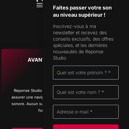
Faites passer votre son
au niveau supérieur !
Inscrivez-vous à ma
SUPPORT
newsletter et recevez des
FORMULAIRE DE CONTACT
conseils exclusifs, des offres
spéciales, et les dernières
FAQ
nouveautés de Reponse
Studio.
AVANT D’APPUYER SUR PLAY
ADRESSE
CHAMPS-MONTANTS 14A
2074 MARIN
NEUCHÂTEL
Reponse Studio utilise quelques cookies essentiels pour
SUISSE
assurer une navigation fluide et optimiser votre expérience
sonore. Aucun suivi inutile, juste ce qu’il faut pour que tout
fonctionne sans fausse note.
Politique des Cookies
© 2026 Reponse Studio d'enregistrement All rights reserved - Logos Promenade