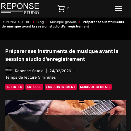
Aller
0
au
contenu
›
›
›
REPONSE STUDIO
Blog
Musique globale
Préparer ses instruments
de musique avant la session studio d’enregistrement
Préparer ses instruments de musique avant la
session studio d’enregistrement
Reponse Studio
24/02/2026
Temps de lecture
5
minutes
ARTISTES
ASTUCES
ENREGISTREMENT
MUSIQUE GLOBALE