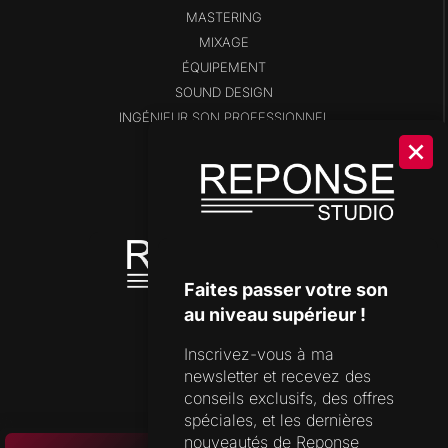
MASTERING
MIXAGE
ÉQUIPEMENT
SOUND DESIGN
INGÉNIEUR SON PROFESSIONNEL
BLOG
SHOP
DISPONIBILITÉS
OUTILS DE STUDIO
Faites passer votre son
au niveau supérieur !
Inscrivez-vous à ma
SUPPORT
newsletter et recevez des
FORMULAIRE DE CONTACT
conseils exclusifs, des offres
spéciales, et les dernières
FAQ
nouveautés de Reponse