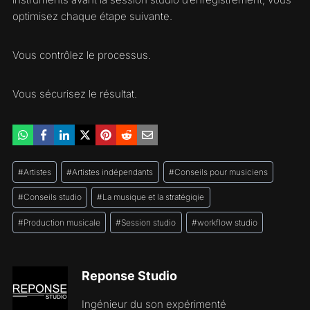
optimisez chaque étape suivante.
Vous contrôlez le processus.
Vous sécurisez le résultat.
Étiquettes
#
Artistes
#
Artistes indépendants
#
Conseils pour musiciens
de
la
#
Conseils studio
#
La musique et la stratégiqie
publication :
#
Production musicale
#
Session studio
#
workflow studio
Reponse Studio
Ingénieur du son expérimenté