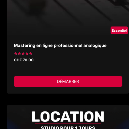
Essentiel
Mastering en ligne professionnel analogique
Note
CHF
70.00
5.00
sur 5
DÉMARRER