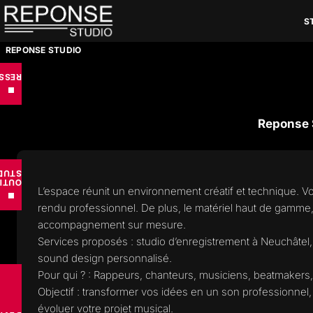
Aller
S
au
contenu
REPONSE STUDIO
RCES
■
Reponse S
UDIO
TILS
L’espace réunit un environnement créatif et technique. Vo
■
rendu professionnel. De plus, le matériel haut de gamme,
accompagnement sur mesure.
Services proposés : studio d’enregistrement à Neuchâtel,
sound design personnalisé.
Pour qui ? : Rappeurs, chanteurs, musiciens, beatmakers,
Objectif : transformer vos idées en un son professionnel, 
évoluer votre projet musical.