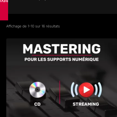
VISE
Trié
Affichage de 1–10 sur 16 résultats
par
popularité