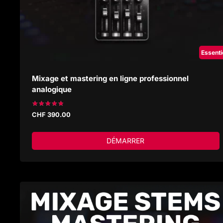
Essenti
Mixage et mastering en ligne professionnel
analogique
Note
CHF
390.00
5.00
sur 5
DÉMARRER