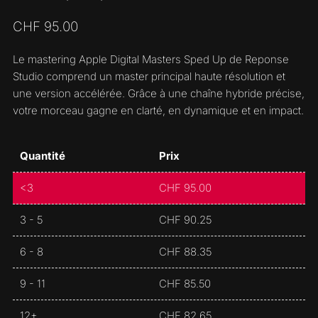
CHF
95.00
Le mastering Apple Digital Masters Sped Up de Reponse
Studio comprend un master principal haute résolution et
une version accélérée. Grâce à une chaîne hybride précise,
votre morceau gagne en clarté, en dynamique et en impact.
Quantité
Prix
<3
CHF
95.00
3 - 5
CHF
90.25
6 - 8
CHF
88.35
9 - 11
CHF
85.50
12+
CHF
82.65