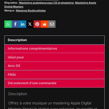
Étiquettes :
Mastering analogique pour CD et streaming
,
Mastering Apple
Digital Masters
Marque :
Reponse Studio artistes
Description
Informations complémentaires
Idéal pour
Avis (0)
FAQs
Déroulement d’une commande
Description
Offrez à votre musique un mastering Apple Digital
Masters Sped Up réalisé avec précision, musicalité et