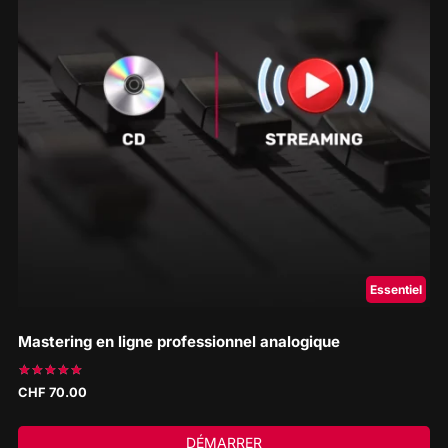
Essentiel
Mastering en ligne professionnel analogique
Note
CHF
70.00
5.00
sur 5
DÉMARRER