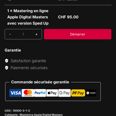
1
×
Mastering en ligne
Apple Digital Masters
CHF
95.00
avec version Sped Up
Démarrer
quantité
de
Mastering
Garantie
en
Satisfaction garantie
ligne
Paiements sécurisés
Apple
Digital
Masters
Commande sécurisée garantie
avec
version
Sped
Up
UGS :
18000-3-1-2
Catégorie :
Mastering Apple Digital Masters