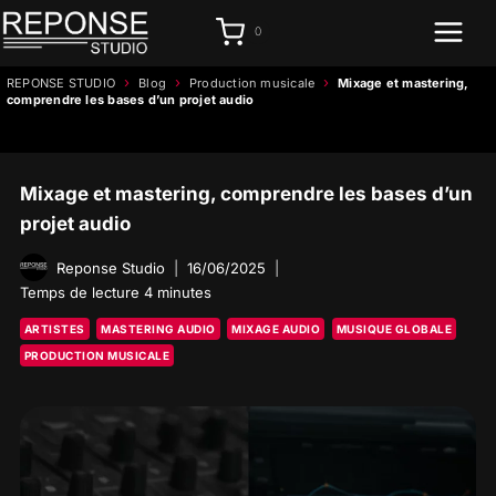
Aller
0
au
contenu
›
›
›
REPONSE STUDIO
Blog
Production musicale
Mixage et mastering,
comprendre les bases d’un projet audio
Mixage et mastering, comprendre les bases d’un
projet audio
Reponse Studio
16/06/2025
Temps de lecture
4
minutes
ARTISTES
MASTERING AUDIO
MIXAGE AUDIO
MUSIQUE GLOBALE
PRODUCTION MUSICALE