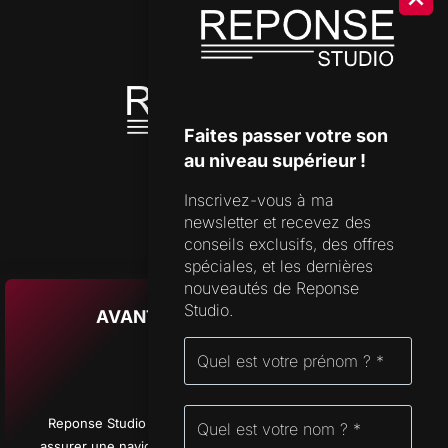
SHOP
DISPONIBILITÉS
OUTILS DE STUDIO
Faites passer votre son
au niveau supérieur !
Inscrivez-vous à ma
SUPPORT
newsletter et recevez des
FORMULAIRE DE CONTACT
conseils exclusifs, des offres
spéciales, et les dernières
FAQ
nouveautés de Reponse
Studio.
AVANT D’APPUYER SUR PLAY
ADRESSE
CHAMPS-MONTANTS 14A
2074 MARIN
NEUCHÂTEL
Reponse Studio utilise quelques cookies essentiels pour
SUISSE
assurer une navigation fluide et optimiser votre expérience