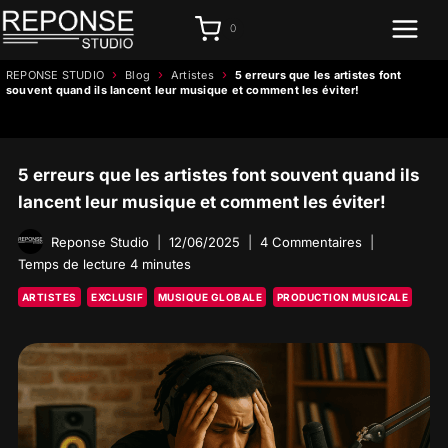
Aller
0
au
contenu
›
›
›
REPONSE STUDIO
Blog
Artistes
5 erreurs que les artistes font
souvent quand ils lancent leur musique et comment les éviter!
5 erreurs que les artistes font souvent quand ils
lancent leur musique et comment les éviter!
Reponse Studio
12/06/2025
4 Commentaires
Temps de lecture
4
minutes
ARTISTES
EXCLUSIF
MUSIQUE GLOBALE
PRODUCTION MUSICALE