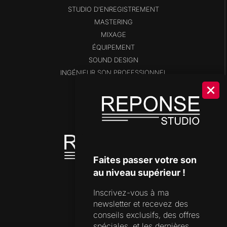
STUDIO D’ENREGISTREMENT
MASTERING
MIXAGE
ÉQUIPEMENT
SOUND DESIGN
INGÉNIEUR SON PROFESSIONNEL
BLOG
SHOP
DISPONIBILITÉS
OUTILS DE STUDIO
Faites passer votre son
au niveau supérieur !
Inscrivez-vous à ma
SUPPORT
newsletter et recevez des
FORMULAIRE DE CONTACT
conseils exclusifs, des offres
spéciales, et les dernières