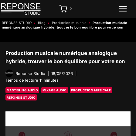
Aller
0
au
contenu
›
›
›
REPONSE STUDIO
Blog
Production musicale
Production musicale
numérique analogique hybride, trouver le bon équilibre pour votre son
Production musicale numérique analogique
hybride, trouver le bon équilibre pour votre son
Reponse Studio
18/05/2026
Temps de lecture
11
minutes
MASTERING AUDIO
MIXAGE AUDIO
PRODUCTION MUSICALE
REPONSE STUDIO