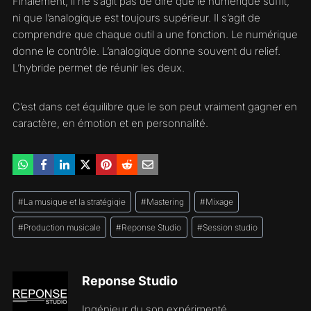
Finalement, il ne s’agit pas de dire que le numérique suffit,
ni que l’analogique est toujours supérieur. Il s’agit de
comprendre que chaque outil a une fonction. Le numérique
donne le contrôle. L’analogique donne souvent du relief.
L’hybride permet de réunir les deux.
C’est dans cet équilibre que le son peut vraiment gagner en
caractère, en émotion et en personnalité.
Étiquettes
#
La musique et la stratégiqie
#
Mastering
#
Mixage
de
la
#
Production musicale
#
Reponse Studio
#
Session studio
publication :
Reponse Studio
Ingénieur du son expérimenté