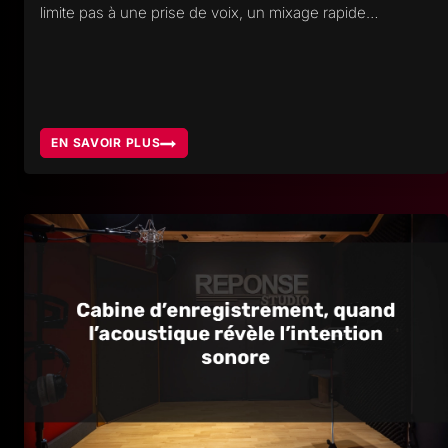
limite pas à une prise de voix, un mixage rapide…
EN SAVOIR PLUS
LES
COÛTS
D’UN
MORCEAU
DE
MUSIQUE
AUJOURD’HUI,
COMPRENDRE
L’INVESTISSEMENT
RÉEL