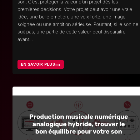
son. C’est protéger la valeur d’un projet dès les
premières décisions. Votre projet peut avoir une vraie
idée, une belle émotion, une voix forte, une image
soignée ou une ambition sérieuse. Pourtant, si le son ne
suit pas, une partie de cette valeur peut disparaître
avant…
EN SAVOIR PLUS
POURQUOI
TRAVAILLER
EN
STUDIO
DONNE
PLUS
DE
VALEUR
À
VOTRE
PROJET