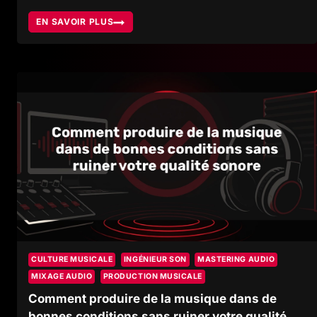
EN SAVOIR PLUS
CABINE
D’ENREGISTREMENT,
QUAND
L’ACOUSTIQUE
RÉVÈLE
L’INTENTION
SONORE
CULTURE MUSICALE
INGÉNIEUR SON
MASTERING AUDIO
MIXAGE AUDIO
PRODUCTION MUSICALE
Comment produire de la musique dans de
bonnes conditions sans ruiner votre qualité