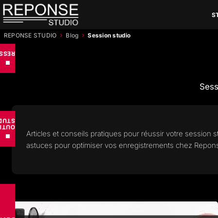
Aller
S
au
contenu
›
›
REPONSE STUDIO
Blog
Session studio
RCES
■
Sess
UDIO
TILS
Articles et conseils pratiques pour réussir votre session 
■
astuces pour optimiser vos enregistrements chez Repons