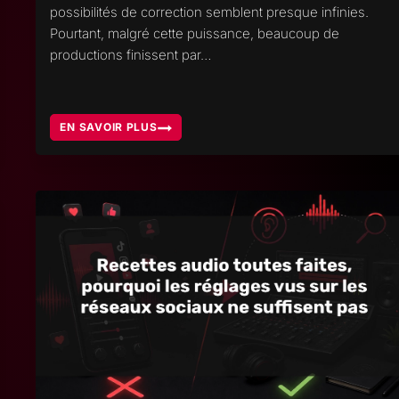
possibilités de correction semblent presque infinies.
Pourtant, malgré cette puissance, beaucoup de
productions finissent par…
EN SAVOIR PLUS
PRODUCTION
MUSICALE
NUMÉRIQUE
ANALOGIQUE
HYBRIDE,
TROUVER
LE
BON
ÉQUILIBRE
POUR
VOTRE
SON