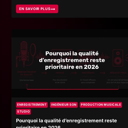
EN SAVOIR PLUS
RECETTES
AUDIO
TOUTES
FAITES,
POURQUOI
LES
RÉGLAGES
VUS
SUR
LES
RÉSEAUX
SOCIAUX
NE
SUFFISENT
PAS
ENREGISTREMENT
INGÉNIEUR SON
PRODUCTION MUSICALE
STUDIO
Pourquoi la qualité d’enregistrement reste
prioritaire en 2026