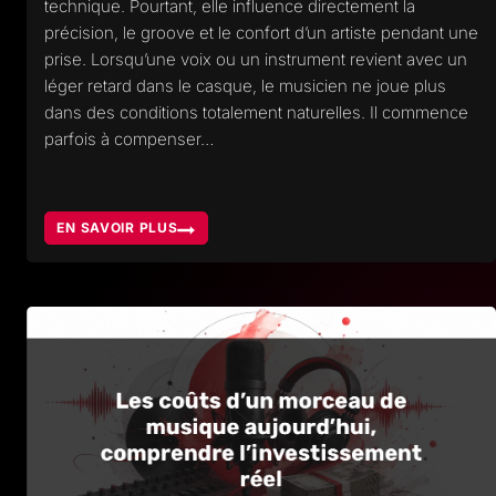
technique. Pourtant, elle influence directement la
précision, le groove et le confort d’un artiste pendant une
prise. Lorsqu’une voix ou un instrument revient avec un
léger retard dans le casque, le musicien ne joue plus
dans des conditions totalement naturelles. Il commence
parfois à compenser…
EN SAVOIR PLUS
LATENCE
EN
STUDIO
ET
INFLUENCE
SUR
LA
PERFORMANCE
MUSICALE