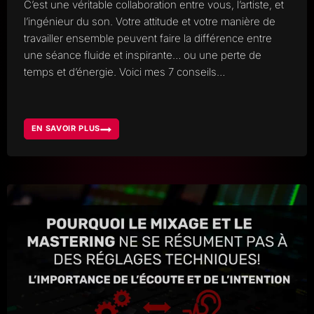
C’est une véritable collaboration entre vous, l’artiste, et
l’ingénieur du son. Votre attitude et votre manière de
travailler ensemble peuvent faire la différence entre
une séance fluide et inspirante… ou une perte de
temps et d’énergie. Voici mes 7 conseils…
EN SAVOIR PLUS
COMMENT
TIRER
LE
MEILLEUR
PARTI
DE
SA
SESSION
STUDIO,
BIEN
COLLABORER
AVEC
L’INGÉNIEUR
DU
SON