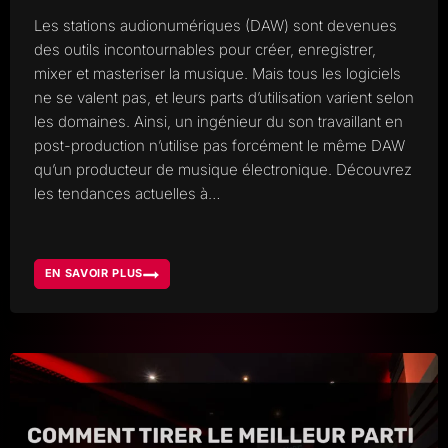
Les stations audionumériques (DAW) sont devenues
des outils incontournables pour créer, enregistrer,
mixer et masteriser la musique. Mais tous les logiciels
ne se valent pas, et leurs parts d’utilisation varient selon
les domaines. Ainsi, un ingénieur du son travaillant en
post-production n’utilise pas forcément le même DAW
qu’un producteur de musique électronique. Découvrez
les tendances actuelles à…
EN SAVOIR PLUS
QUELLE
EST
LA
PROPORTION
DES
DAW
UTILISÉS
DANS
LE
MONDE
ET
LEQUEL
CHOISIR?