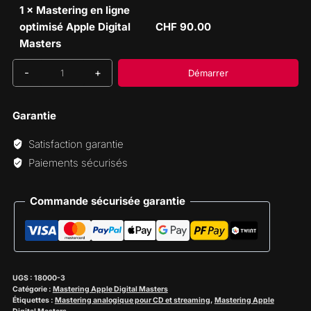
1
×
Mastering en ligne
optimisé Apple Digital
CHF
90.00
Masters
Démarrer
quantité
de
Mastering
Garantie
en
Satisfaction garantie
ligne
Paiements sécurisés
optimisé
Apple
Digital
Commande sécurisée garantie
Masters
UGS :
18000-3
Catégorie :
Mastering Apple Digital Masters
Étiquettes :
Mastering analogique pour CD et streaming
,
Mastering Apple