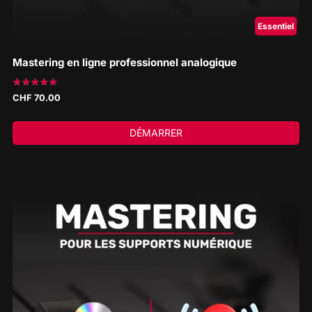
Essentiel
Mastering en ligne professionnel analogique
Note
CHF
70.00
5.00
sur 5
DÉMARRER