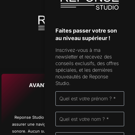
DISPONIBILITÉS
OUTILS DE STUDIO
Faites passer votre son
au niveau supérieur !
Inscrivez-vous à ma
SUPPORT
newsletter et recevez des
FORMULAIRE DE CONTACT
conseils exclusifs, des offres
spéciales, et les dernières
FAQ
nouveautés de Reponse
Studio.
AVANT D’APPUYER SUR PLAY
ADRESSE
CHAMPS-MONTANTS 14A
2074 MARIN
NEUCHÂTEL
Reponse Studio utilise quelques cookies essentiels pour
SUISSE
assurer une navigation fluide et optimiser votre expérience
sonore. Aucun suivi inutile, juste ce qu’il faut pour que tout