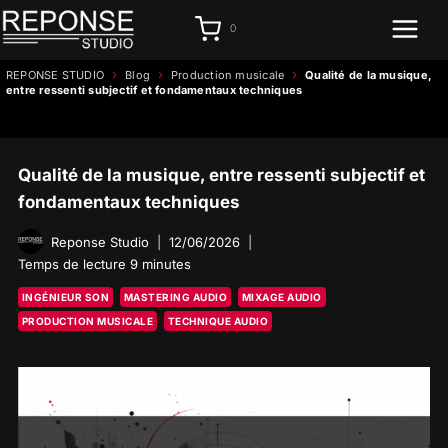
Aller
0
au
contenu
›
›
›
REPONSE STUDIO
Blog
Production musicale
Qualité de la musique,
entre ressenti subjectif et fondamentaux techniques
Qualité de la musique, entre ressenti subjectif et
fondamentaux techniques
Reponse Studio
12/06/2026
Temps de lecture
9
minutes
INGÉNIEUR SON
MASTERING AUDIO
MIXAGE AUDIO
PRODUCTION MUSICALE
TECHNIQUE AUDIO