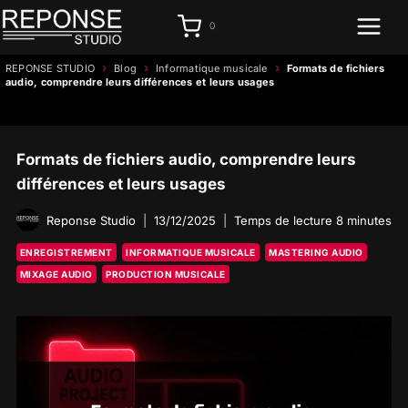
Aller
0
au
contenu
›
›
›
REPONSE STUDIO
Blog
Informatique musicale
Formats de fichiers
audio, comprendre leurs différences et leurs usages
Formats de fichiers audio, comprendre leurs
différences et leurs usages
Reponse Studio
13/12/2025
Temps de lecture
8
minutes
ENREGISTREMENT
INFORMATIQUE MUSICALE
MASTERING AUDIO
MIXAGE AUDIO
PRODUCTION MUSICALE